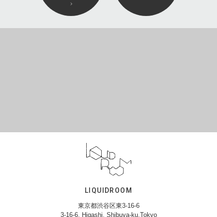
LIQUIDROOM
東京都渋谷区東3-16-6
3-16-6, Higashi, Shibuya-ku,Tokyo