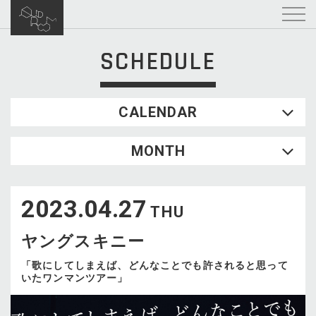
SCHEDULE
CALENDAR
2026.08
MONTH
SUN
MON
TUE
WED
THU
FRI
SAT
1
2023.04.27
2
3
4
5
6
7
8
THU
9
10
11
12
13
14
15
ヤングスキニー
16
17
18
19
20
21
22
23
24
25
26
27
28
29
「歌にしてしまえば、どんなことでも許されると思って
いたワンマンツアー」
30
31