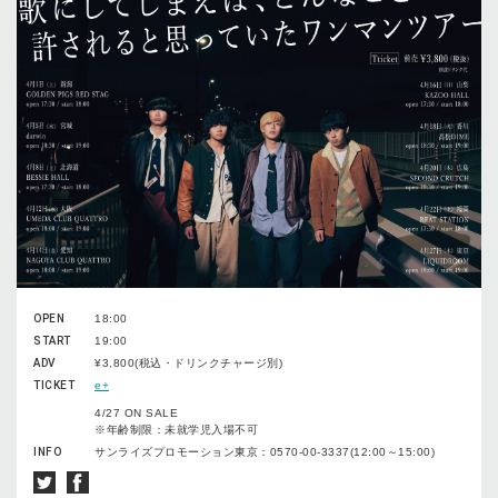
OPEN
18:00
START
19:00
ADV
¥3,800(税込・ドリンクチャージ別)
TICKET
e+
4/27 ON SALE
※年齢制限：未就学児入場不可
INFO
サンライズプロモーション東京：0570-00-3337(12:00～15:00)