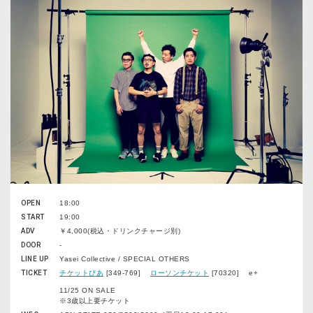
OPEN
18:00
START
19:00
ADV
￥4,000(税込・ドリンクチャージ別)
DOOR
-
LINE UP
Yasei Collective / SPECIAL OTHERS
TICKET
チケットぴあ
[349-769]
ローソンチケット
[70320] e+
11/25 ON SALE
※3歳以上要チケット