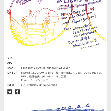
START
-
ADV
-
DOOR
door only 2,000yen(with flyer 1,500yen)
LINE UP
starring…LUVRAW & BTB、柚木隆一郎(エルマロ)、LOVE ME TEN
DER、松浦俊夫、pAradice、水ノ江岳
Food：ラーメンしおの
INFO
LIQUIDROOM 03-5464-0800