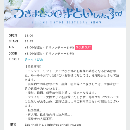
OPEN
18:00
START
18:45
ADV
¥3,000(税込・ドリンクチャージ別)
SOLD OUT
DOOR
¥3,500(税込・ドリンクチャージ別)
TICKET
チケットぴあ
【注意事項】
・モッシュ、リフト、ダイブなど他のお客様の迷惑となる行為は禁
止。ルールをお守り頂けないお客様に対しては、退場処分とさせて頂
きます。
・会場内での事故やケガ、盗難、紛失等につきましては、主催者は一
切の責任を負いかねます。
・撮影、録画、録音は公演を通して禁止となります。
・ファミリー・女性エリアを設置いたします。専用エリアのスペース
には限りがあるため、混雑状況によりご利用頂けない可能性もござい
ます。
・転売禁止。
・再入場、飲食物の持ち込み禁止。
・泥酔者の入場不可。
INFO
Edenhall Inc. / info@edenhall-inc.com