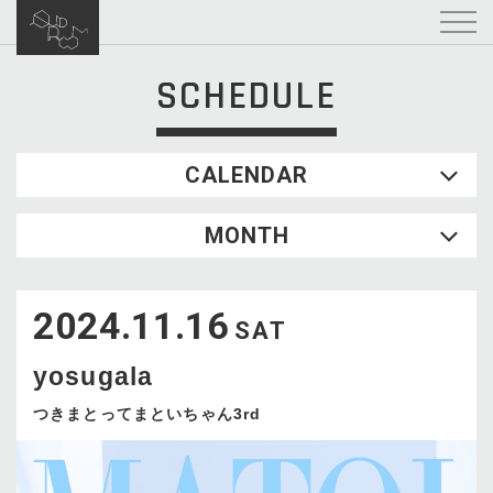
SCHEDULE
CALENDAR
2026.08
MONTH
SUN
MON
TUE
WED
THU
FRI
SAT
1
2024.11.16
2
3
4
5
6
7
8
SAT
9
10
11
12
13
14
15
yosugala
16
17
18
19
20
21
22
23
24
25
26
27
28
29
つきまとってまといちゃん3rd
30
31