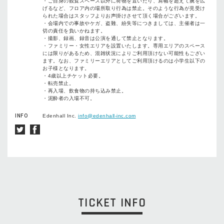
・ご自身の観覧スペース以外に荷物を置いたり、肩幅を超えて腕を広
げるなど、フロア内の場所取り行為は禁止。そのような行為が見受け
られた場合はスタッフよりお声掛けさせて頂く場合がございます。
・会場内での事故やケガ、盗難、紛失等につきましては、主催者は一
切の責任を負いかねます。
・撮影、録画、録音は公演を通して禁止となります。
・ファミリー・女性エリアを設置いたします。専用エリアのスペース
には限りがあるため、混雑状況によりご利用頂けない可能性もござい
ます。なお、ファミリーエリアとしてご利用頂けるのは小学生以下の
お子様となります。
・4歳以上チケット必要。
・転売禁止。
・再入場、飲食物の持ち込み禁止。
・泥酔者の入場不可。
INFO
Edenhall Inc.
info@edenhall-inc.com
TICKET INFO