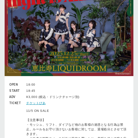
OPEN
18:00
START
18:45
ADV
¥3,000 (税込・ドリンクチャージ別)
TICKET
チケットぴあ
11/5 ON SALE
【注意事項】
・モッシュ、リフト、ダイブなど他のお客様の迷惑となる行為は禁
止。ルールをお守り頂けないお客様に対しては、退場処分とさせて頂
きます。