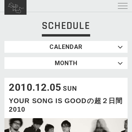
SCHEDULE
CALENDAR
2026.08
MONTH
SUN
MON
TUE
WED
THU
FRI
SAT
1
2010.12.05
2
3
4
5
6
7
8
SUN
9
10
11
12
13
14
15
YOUR SONG IS GOODの超２日間
16
17
18
19
20
21
22
2010
23
24
25
26
27
28
29
30
31