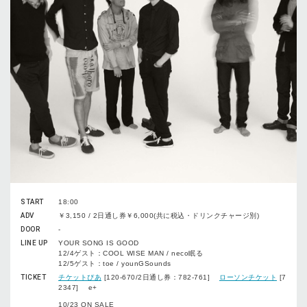
START
18:00
ADV
￥3,150 / 2日通し券￥6,000(共に税込・ドリンクチャージ別)
DOOR
-
LINE UP
YOUR SONG IS GOOD
12/4ゲスト：COOL WISE MAN / neco眠る
12/5ゲスト：toe / younGSounds
TICKET
チケットぴあ
[120-670/2日通し券：782-761]
ローソンチケット
[7
2347] e+
10/23 ON SALE