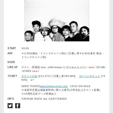
START
18:00
ADV
￥3,500(税込・ドリンクチャージ別)/二日通し券￥6,000(各日 税込・
ドリンクチャージ別)
DOOR
-
LINE UP
ゲスト：田我流 feat. stillichimiya /にせんねんもんだい
new！
/DJ:MU
-STARS
new！
TICKET
チケットぴあ
[211-572/二日通し券780-685]
ローソンチケット
[74
805] e+
ZERO TICKET
www.vintage-rock.com
、10/12 ON SALE
※未就学児童は保護者同伴に限り入場可(小学生以上チケット必要)
※15周年記念グッズ特典あり
INFO
VINTAGE ROCK std. 03(3770)6900