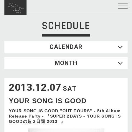
SCHEDULE
CALENDAR
2026.08
MONTH
SUN
MON
TUE
WED
THU
FRI
SAT
1
2013.12.07
2
3
4
5
6
7
8
SAT
9
10
11
12
13
14
15
YOUR SONG IS GOOD
16
17
18
19
20
21
22
23
24
25
26
27
28
29
YOUR SONG IS GOOD "OUT TOURS" - 5th Album
Release Party - 『SUPER 2DAYS - YOUR SONG IS
30
31
GOODの超２日間 2013- 』