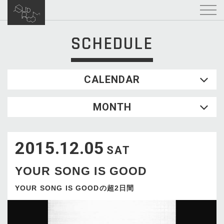
SCHEDULE
CALENDAR
2026.08
MONTH
SUN
MON
TUE
WED
THU
FRI
SAT
1
2015.12.05
2
3
4
5
6
7
8
SAT
9
10
11
12
13
14
15
YOUR SONG IS GOOD
16
17
18
19
20
21
22
23
24
25
26
27
28
29
YOUR SONG IS GOODの超2日間
30
31