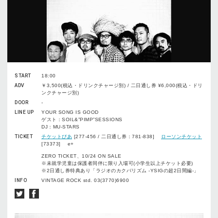
START
18:00
ADV
￥3,500(税込・ドリンクチャージ別) / 二日通し券 ¥6,000(税込・ドリ
ンクチャージ別)
DOOR
-
LINE UP
YOUR SONG IS GOOD
ゲスト：SOIL&”PIMP”SESSIONS
DJ：MU-STARS
TICKET
チケットぴあ
[277-456 / 二日通し券：781-838]
ローソンチケット
[73373] e+
ZERO TICKET、10/24 ON SALE
※未就学児童は保護者同伴に限り入場可(小学生以上チケット必要)
※2日通し券特典あり「ラジオのカクバリズム -YSIGの超2日間編-」
INFO
VINTAGE ROCK std. 03(3770)6900