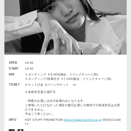
OPEN
18:00
START
19:00
ADV
スタンディング ￥6,000(税込・ドリンクチャージ別)
スタンディング/特典付き ￥7,000(税込・ドリンクチャージ別)
TICKET
チケットぴあ ローソンチケット e+
※未就学児童入場不可
・特典のお渡しは当日会場のみとなります。
ご来場いただけなかった場合の後日お渡しや個別での発送対応はお受
けできません。
予めご了承ください。
INFO
HOT STUFF PROMOTION
https://www.red-hot.ne.jp
050(5211)60
77