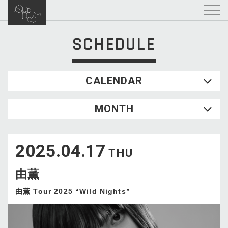
SCHEDULE
CALENDAR
2026.08
MONTH
SUN
MON
TUE
WED
THU
FRI
SAT
1
2025.04.17
2
3
4
5
6
7
8
THU
9
10
11
12
13
14
15
由薫
16
17
18
19
20
21
22
23
24
25
26
27
28
29
由薫 Tour 2025 “Wild Nights”
30
31