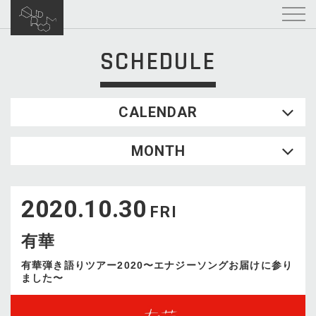
SCHEDULE
CALENDAR
2026.08
MONTH
SUN
MON
TUE
WED
THU
FRI
SAT
1
2020.10.30
2
3
4
5
6
7
8
FRI
9
10
11
12
13
14
15
有華
16
17
18
19
20
21
22
23
24
25
26
27
28
29
有華弾き語りツアー2020〜エナジーソングお届けに参り
ました〜
30
31