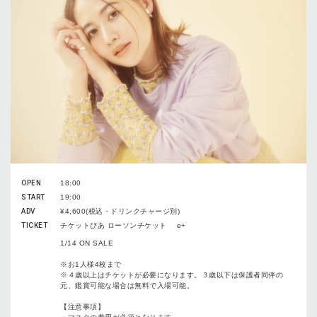
OPEN
18:00
START
19:00
ADV
¥4,600(税込・ドリンクチャージ別)
TICKET
チケットぴあ ローソンチケット e+
1/14 ON SALE
※お1人様4枚まで
※４歳以上はチケットが必要になります。３歳以下は保護者同伴の
元、鑑賞可能な場合は無料で入場可能。
【注意事項】