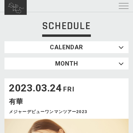
SCHEDULE
CALENDAR
2026.08
MONTH
SUN
MON
TUE
WED
THU
FRI
SAT
1
2023.03.24
2
3
4
5
6
7
8
FRI
9
10
11
12
13
14
15
有華
16
17
18
19
20
21
22
23
24
25
26
27
28
29
メジャーデビューワンマンツアー2023
30
31