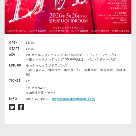
OPEN
18:00
START
19:00
ADV
VIPオールスタンディング ¥8,000(税込・ドリンクチャージ別)
一般オールスタンディング ¥5,000(税込・ドリンクチャージ別)
LINE UP
ゆっきゅんとラブドラゴンズ
（ゆっきゅん、君島大空、奥中康一郎、 梅井美咲、神谷幸宏、高橋佳
輝)
TICKET
e+
4/5 ON SALE
※3歳以上要チケット
INFO
DISK GARAGE
https://info.diskgarage.com/