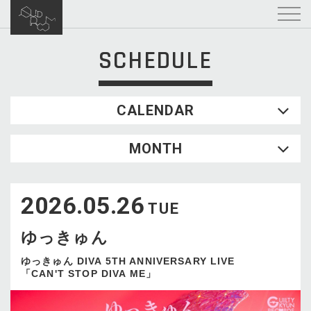
SCHEDULE
CALENDAR
2026.08
MONTH
SUN
MON
TUE
WED
THU
FRI
SAT
1
2026.05.26
2
3
4
5
6
7
8
TUE
9
10
11
12
13
14
15
ゆっきゅん
16
17
18
19
20
21
22
23
24
25
26
27
28
29
ゆっきゅん DIVA 5TH ANNIVERSARY LIVE
「CAN'T STOP DIVA ME」
30
31