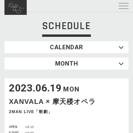
SCHEDULE
CALENDAR
2026.08
MONTH
SUN
MON
TUE
WED
THU
FRI
SAT
1
2023.06.19
2
3
4
5
6
7
8
MON
9
10
11
12
13
14
15
XANVALA × 摩天楼オペラ
16
17
18
19
20
21
22
23
24
25
26
27
28
29
2MAN LIVE「斬劇」
30
31
OPEN
18:15
START
19:00