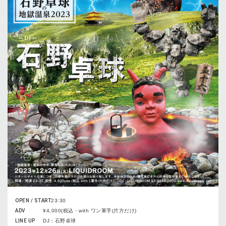
OPEN / START
23:30
ADV
¥4,000(税込・with ワン軍手(片方だけ)
LINE UP
DJ：石野卓球