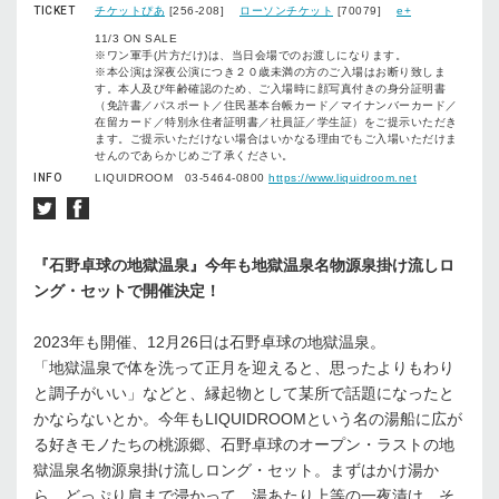
TICKET
チケットぴあ
[256-208]
ローソンチケット
[70079]
e+
11/3 ON SALE
※ワン軍手(片方だけ)は、当日会場でのお渡しになります。
※本公演は深夜公演につき２０歳未満の方のご入場はお断り致しま
す。本人及び年齢確認のため、ご入場時に顔写真付きの身分証明書
（免許書／パスポート／住民基本台帳カード／マイナンバーカード／
在留カード／特別永住者証明書／社員証／学生証）をご提示いただき
ます。ご提示いただけない場合はいかなる理由でもご入場いただけま
せんのであらかじめご了承ください。
INFO
LIQUIDROOM 03-5464-0800
https://www.liquidroom.net
『石野卓球の地獄温泉』今年も地獄温泉名物源泉掛け流しロ
ング・セットで開催決定！
2023年も開催、12月26日は石野卓球の地獄温泉。
「地獄温泉で体を洗って正月を迎えると、思ったよりもわり
と調子がいい」などと、縁起物として某所で話題になったと
かならないとか。今年もLIQUIDROOMという名の湯船に広が
る好きモノたちの桃源郷、石野卓球のオープン・ラストの地
獄温泉名物源泉掛け流しロング・セット。まずはかけ湯か
ら、どっぷり肩まで浸かって、湯あたり上等の一夜漬け。そ