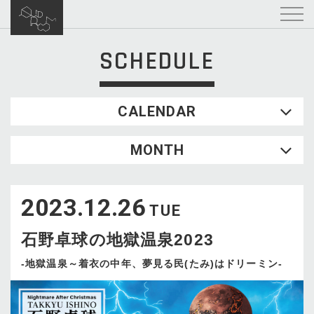
SCHEDULE
CALENDAR
2026.08
MONTH
SUN
MON
TUE
WED
THU
FRI
SAT
1
2023.12.26
2
3
4
5
6
7
8
TUE
9
10
11
12
13
14
15
石野卓球の地獄温泉2023
16
17
18
19
20
21
22
23
24
25
26
27
28
29
-地獄温泉～着衣の中年、夢見る民(たみ)はドリーミン-
30
31