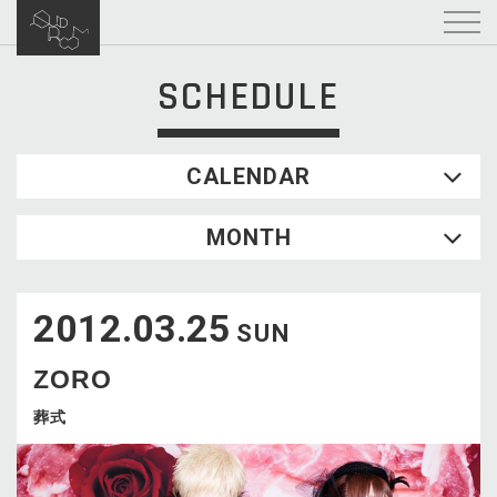
SCHEDULE
CALENDAR
2026.08
MONTH
SUN
MON
TUE
WED
THU
FRI
SAT
1
2012.03.25
2
3
4
5
6
7
8
SUN
9
10
11
12
13
14
15
ZORO
16
17
18
19
20
21
22
23
24
25
26
27
28
29
葬式
30
31