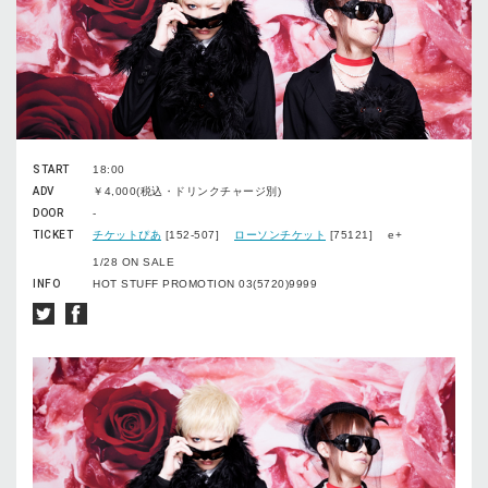
START
18:00
ADV
￥4,000(税込・ドリンクチャージ別)
DOOR
-
TICKET
チケットぴあ
[152-507]
ローソンチケット
[75121] e+
1/28 ON SALE
INFO
HOT STUFF PROMOTION 03(5720)9999