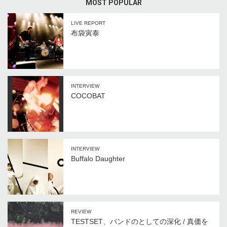
MOST POPULAR
LIVE REPORT
布袋寅泰
INTERVIEW
COCOBAT
INTERVIEW
Buffalo Daughter
REVIEW
TESTSET、バンドのとしての深化 / 真価を