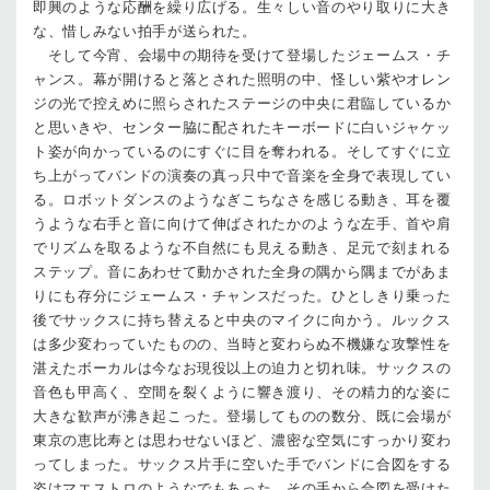
即興のような応酬を繰り広げる。生々しい音のやり取りに大き
な、惜しみない拍手が送られた。
そして今宵、会場中の期待を受けて登場したジェームス・チ
ャンス。幕が開けると落とされた照明の中、怪しい紫やオレン
ジの光で控えめに照らされたステージの中央に君臨しているか
と思いきや、センター脇に配されたキーボードに白いジャケッ
ト姿が向かっているのにすぐに目を奪われる。そしてすぐに立
ち上がってバンドの演奏の真っ只中で音楽を全身で表現してい
る。ロボットダンスのようなぎこちなさを感じる動き、耳を覆
うような右手と音に向けて伸ばされたかのような左手、首や肩
でリズムを取るような不自然にも見える動き、足元で刻まれる
ステップ。音にあわせて動かされた全身の隅から隅までがあま
りにも存分にジェームス・チャンスだった。ひとしきり乗った
後でサックスに持ち替えると中央のマイクに向かう。ルックス
は多少変わっていたものの、当時と変わらぬ不機嫌な攻撃性を
湛えたボーカルは今なお現役以上の迫力と切れ味。サックスの
音色も甲高く、空間を裂くように響き渡り、その精力的な姿に
大きな歓声が沸き起こった。登場してものの数分、既に会場が
東京の恵比寿とは思わせないほど、濃密な空気にすっかり変わ
ってしまった。サックス片手に空いた手でバンドに合図をする
姿はマエストロのようなでもあった。その手から合図を受けた