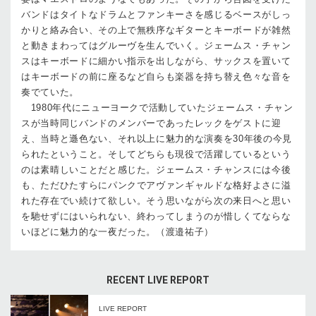
バンドはタイトなドラムとファンキーさを感じるベースがしっ
かりと絡み合い、その上で無秩序なギターとキーボードが雑然
と動きまわってはグルーヴを生んでいく。ジェームス・チャン
スはキーボードに細かい指示を出しながら、サックスを置いて
はキーボードの前に座るなど自らも楽器を持ち替え色々な音を
奏でていた。
1980年代にニューヨークで活動していたジェームス・チャン
スが当時同じバンドのメンバーであったレックをゲストに迎
え、当時と遜色ない、それ以上に魅力的な演奏を30年後の今見
られたということ。そしてどちらも現役で活躍しているという
のは素晴しいことだと感じた。ジェームス・チャンスには今後
も、ただひたすらにパンクでアヴァンギャルドな格好よさに溢
れた存在でい続けて欲しい。そう思いながら次の来日へと思い
を馳せずにはいられない、終わってしまうのが惜しくてならな
いほどに魅力的な一夜だった。（渡邉祐子）
RECENT LIVE REPORT
LIVE REPORT