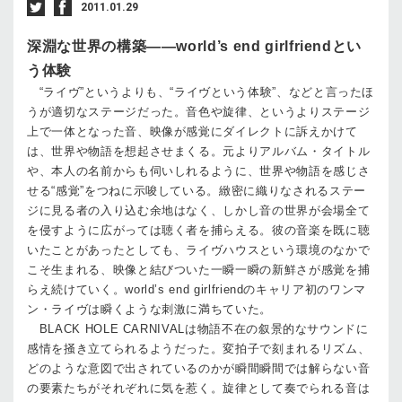
2011.01.29
深淵な世界の構築——world’s end girlfriendとい
う体験
“ライヴ”というよりも、“ライヴという体験”、などと言ったほ
うが適切なステージだった。音色や旋律、というよりステージ
上で一体となった音、映像が感覚にダイレクトに訴えかけて
は、世界や物語を想起させまくる。元よりアルバム・タイトル
や、本人の名前からも伺いしれるように、世界や物語を感じさ
せる“感覚”をつねに示唆している。緻密に織りなされるステー
ジに見る者の入り込む余地はなく、しかし音の世界が会場全て
を侵すように広がっては聴く者を捕らえる。彼の音楽を既に聴
いたことがあったとしても、ライヴハウスという環境のなかで
こそ生まれる、映像と結びついた一瞬一瞬の新鮮さが感覚を捕
らえ続けていく。world’s end girlfriendのキャリア初のワンマ
ン・ライヴは瞬くような刺激に満ちていた。
BLACK HOLE CARNIVALは物語不在の叙景的なサウンドに
感情を掻き立てられるようだった。変拍子で刻まれるリズム、
どのような意図で出されているのかが瞬間瞬間では解らない音
の要素たちがそれぞれに気を惹く。旋律として奏でられる音は