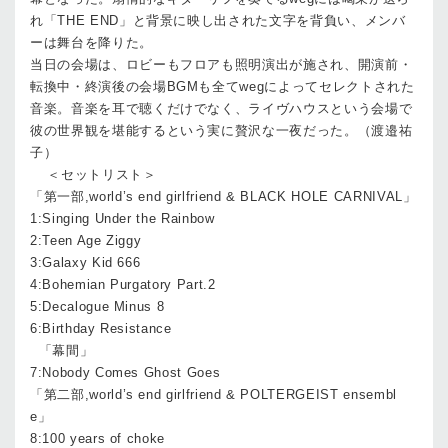
れ「THE END」と背景に映し出された文字を背負い、メンバ
ーは舞台を降りた。
当日の会場は、ロビーもフロアも照明演出が施され、開演前・
転換中・終演後の会場BGMも全てwegによってセレクトされた
音楽。音楽を耳で聴くだけでなく、ライヴハウスという会場で
彼の世界観を堪能するという実に贅沢な一夜だった。（渡邉祐
子）
＜セットリスト＞
「第一部,world’s end girlfriend & BLACK HOLE CARNIVAL」
1:Singing Under the Rainbow
2:Teen Age Ziggy
3:Galaxy Kid 666
4:Bohemian Purgatory Part.2
5:Decalogue Minus 8
6:Birthday Resistance
「幕間」
7:Nobody Comes Ghost Goes
「第二部,world’s end girlfriend & POLTERGEIST ensembl
e」
8:100 years of choke