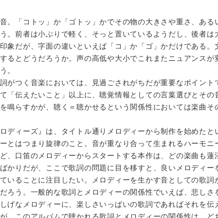
音。「コトッ」か「ゴトッ」かでその物の大きさや重さ、ある
う。前者は小ぶりで軽く、そっと置いているようだし、後者は
印象だが、字面の違いといえば「コ」か「ゴ」かだけである。
するとどうだろうか。声の高低や大小でこれまたニュアンスが
う。
詞がつく音楽においては、見過ごされがちだが重要なポイント
て「伝えたいこと」以上に、聴覚情報としての言葉選びとその
を鳴らすかが、聴く＝聴かせるという関係性においては楽曲そ
ロディーズ』は、タイトル通りメロディーから制作を始めたと
ーとはつまり旋律のこと。音が重なり合って生まれるハーモニ
ど、口笛のメロディーからスタートする本作は、どの楽曲も蓮
ばかりだが、ここで歌詞の問題に目を移すと、良いメロディー
ていることに注目したい。メロディーを生かす音としての歌詞
だろう。一般的な歌詞とメロディーの関係性でいえば、悲しさ
しげなメロディーに、楽しさいっぱいの歌詞であればそれを伝
が、このアルバムで聴かれる歌詞とメロディーの関係性は、ど