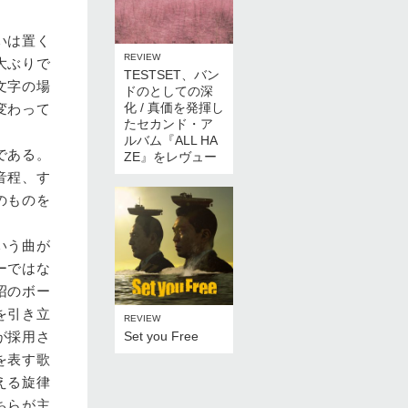
いは置く
REVIEW
大ぶりで
TESTSET、バン
文字の場
ドのとしての深
化 / 真価を発揮し
変わって
たセカンド・ア
ルバム『ALL HA
である。
ZE』をレヴュー
音程、す
のものを
いう曲が
ーではな
沼のボー
を引き立
REVIEW
Set you Free
が採用さ
を表す歌
える旋律
ちらが主