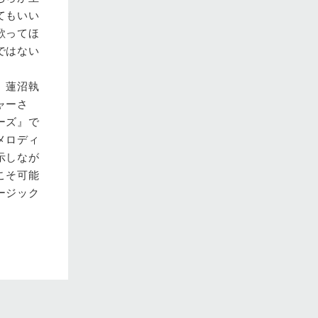
てもいい
歌ってほ
ではない
。蓮沼執
ャーさ
ーズ』で
メロディ
示しなが
こそ可能
ージック