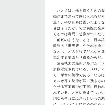
たとえば、物を置くときの擬
動作まで違って感じられるだろ
重く、やや乱暴に置いたような
合はそうだが、では実際に発声
くるのは容易に想像がつくだろ
前述のようなことは、日本語
歌詞の「世界観」やそれを通じ
なわち、どの音程でどんな言葉
規定する要因たり得るからだ。
蓮沼執太の最新アルバム『メ
多数収録されている。メロディ
く、単音の旋律である。なるほ
カルが導く旋律が耳に残るもの
たせる言葉選びが丁寧に行われ
れている、と言い換えてもいい
詞ならそれにふさわしいもの悲
に、ということになるのだろう