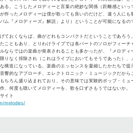
ある。こうしたメロディーと言葉の絶妙な関係（距離感といっ
が作ったメロディーは僕が歌っても良いのだけど、違う人にも
バム『メロディーズ』解説」より）ということが可能になるの
げておくならば、曲がどれもコンパクトだということであろう
たこともあり、とりわけライブでは各パートのソロがフィーチ
ルならではの楽曲が発表されることも多かったが、『メロディ
限りなく排除され（これはライブにおいてもそうであった）、
な構造になっている。楽曲のエッセンスを凝縮したかたちで提
音響的なアプローチ、エレクトロニック・ミュージックだから
もちろん盛り込まれており、その意味では実験的ポップ・ミュ
作、何度も聴いてメロディーを、歌を口ずさもうではないか。
サイト
m/melodies/