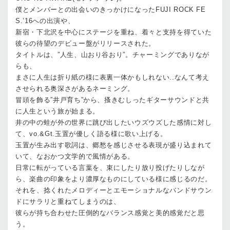
僕とメンバーとの出会いのきっかけになったFUJI ROCK FE
S.’16への出演や、
新宿・下北沢を中心にステージを重ね、着々と支持を得ていた
彼らの待望のデビュー盤がリリースされた。
タイトルは、”人生、山おり谷おり”。チャーミングでありなが
らも、
まさに人生は折り紙の様に表裏一体かもしれない..なんて考え
させられる奥深さがあるネーミング。
冒頭を飾る”井戸育ち”から、搔きむしったギターサウンドと共
に人生という旅が始まる。
井の中の蛙が外の世界に跳び出したいウズウズした感情に対し
て、vo.&Gt.玉置が優しく語る様に歌い上げる。
玉置が生み出す歌詞は、郷愁を感じさせる表現が盛り込まれて
いて、なおかつ文学的で風情がある。
日常に転がっている言葉を、束にしたり放り投げたりしなが
ら、楽曲の印象をより濃厚なものにしている様に感じるのだ。
それを、捻くれたメロディーとエモーショナルなバンドサウン
ドにサラリと重ねてしまうのは、
彼らが持ち合わせた圧倒的なバランス感覚と美的感覚だと思
う。