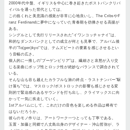
2000年代中盤、イギリスを中心に巻き起きたポストパンクリバ
イバルを通った世代としては、
この捻くれと美意識の感覚が非常に心地良いし、The CribsやF
ranz Ferdinandに夢中になっていた青春期を彷彿させる高揚が
ある。
シングルとして先行リリースされた”イワンコッチャナイ”は、
和的なダンスパンクとしての成立が何とも見事で、アルバム後
半の”To(gen)kyo”では、テムズビートの要素を感じさせるとい
う音幅の広さ。
個人的に一推しの”ブーゲンビリア”は、繊細さと哀愁が入り交
じる楽曲にポップ性とロック性が絶妙なバランスで調合されて
いる。
そんな山も谷も越えたカラフルな旅の終点・ラストナンバー”駆
け落ち”では、マスロック/ポストロックの影響も感じさせる変
則的で緊迫感のあるサウンドを打ち出し、クライマックスに向
かって一気に疾走していく。
1stアルバムにして、これだけの音色を楽しめる作品は稀有で
はないだろうか。
彼らのモノ作りは、アートワーク一つとっても丁寧である。
玉置・加藤と同郷で八丈島出身のデザイナー・沖山哲弥が、ラ