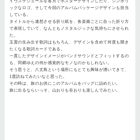
イヴスケジュールを各月でポスターデザインしたり、シンボリ
ックなロゴ、そして今回のアルバムパッケージデザインも担当
している。
タイトルから連想させる折り紙を、各楽曲ごとに合った折り方
で表現していて、なんともノスタルジックな気持ちにさせられ
た。
玉置の生み出す歌詞はもちろん、デザインを含めて何度も開き
たくなる歌詞カードである。
一貫したデザインイメージがバンドサウンドとフィットするの
も、同郷ゆえの何か感覚的なモノなのかもしれない。
そう思うと、八丈島という場所にもとても興味が湧いてきて、
1度訪ねてみたいなと思った。
その時は、旅のお供にこのアルバムをバッグに詰めたい。
旅に出るならいっそ、山おりも谷おりも楽しんでみたい。