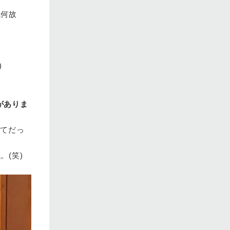
ね何故
)
がありま
めてだっ
(笑)