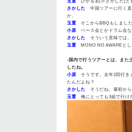
玉置
ひかる君[※さかした]
さかした
中国ツアーに行く直
か。
玉置
そこからBBQもしまし
小原
ベース会とかドラム会なら
さかした
そういう意味では、中
玉置
MONO NO AWARE
-国内で行うツアーとは、また少
したね。
小原
そうです。去年2回行きまし
たんだよね？
さかした
そうだね。最初から仲
玉置
俺にとっても3組で行け