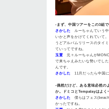
-まず、中国ツアーをこの3組
さかした
ルーちゃんていう中
いかと声をかけてくれていて。夏
うどアルバムリリースのタイミン
ていってですね。
玉置
元々ルーちゃんがMONO
で来ちゃえみたいな勢いでした
んです。
さかした
11月だったら中国に
-偶然だけど、ある意味必然の
か。ドミコとTempalayは
さかした
僕らはフェス(beach
かったですね。