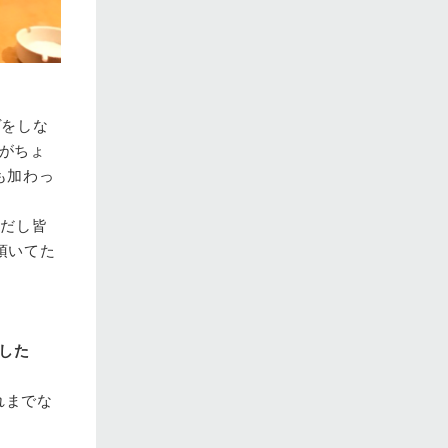
。
ヴをしな
yがちょ
も加わっ
うだし皆
頂いてた
。
した
それまでな