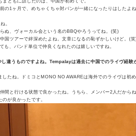
ともまともに話したのは、中国が初めてで。
前の1ヶ月で、めちゃくちゃ対バンが一緒になったりはしたよ
たね。
ぬ、ヴォーカル会という名のBBQやろうってね。(笑)
国ツアーで絆深めたよね。文章になるの恥ずかしいけど。(笑
としても、バンド単位で仲良くなれたのは嬉しいですね。
し違うものですよね。Tempalayは過去に中国でのライヴ経験
たね。ドミコとMONO NO AWAREは海外でのライヴは初
間と行ける状態で良かったね。うちら、メンバー2人だからね。
たのが良かったです。