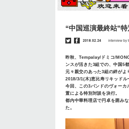
“中国巡演最終站”
2018.02.24
interview b
昨秋、Tempalay/ドミコ/
ンスが活きた3組での、中国5
元々親交のあった3組の絆がよ
2018/3/1(木)恵比寿リキッ
今回、この3バンドのヴォーカルで
置による特別対談を決行。
都内中華料理店で円卓を囲みな
た。