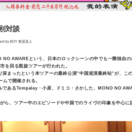
特別対談
y text by BOY 奥冨直人
MONO NO AWAREという、日本のロックシーンの中でも一際独自
都市を回る凱旋ツアーが行われた。
り深まったという本ツアーの最終公演”中国巡演最終站”が、こ
ドルームで開催される。
あるTempalay・小原、ドミコ・さかした、MONO NO AW
がら、ツアー中のエピソードや中国でのライヴの印象を中心に