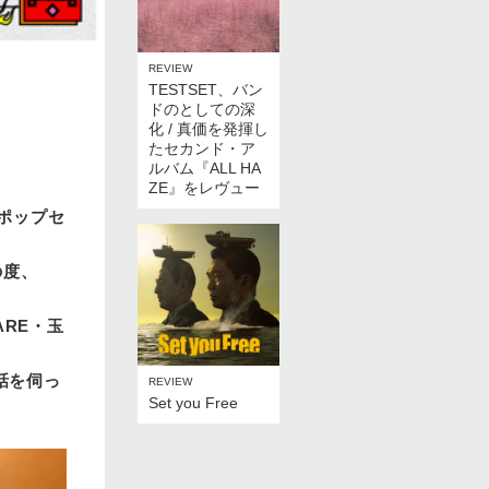
REVIEW
TESTSET、バン
ドのとしての深
化 / 真価を発揮し
たセカンド・ア
ルバム『ALL HA
ZE』をレヴュー
のポップセ
の度、
ARE・玉
話を伺っ
REVIEW
Set you Free