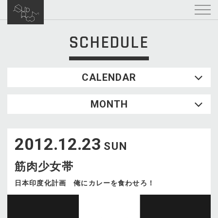
SCHEDULE
CALENDAR
2026.08
MONTH
SUN
MON
TUE
WED
THU
FRI
SAT
1
2012.12.23
2
3
4
5
6
7
8
SUN
9
10
11
12
13
14
15
筋肉少女帯
16
17
18
19
20
21
22
23
24
25
26
27
28
29
日本印度化計画 俺にカレーを食わせろ！
30
31