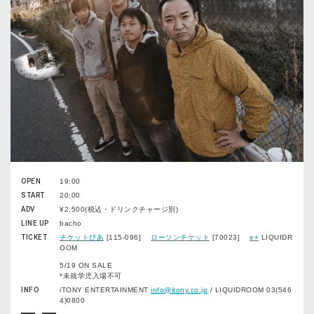
OPEN
19:00
START
20:00
ADV
¥2,500(税込・ドリンクチャージ別)
LINE UP
bacho
TICKET
チケットぴあ
[115-096]
ローソンチケット
[70023]
e+
LIQUIDR
OOM
5/19 ON SALE
*未就学児入場不可
INFO
iTONY ENTERTAINMENT
info@itony.co.jp
/ LIQUIDROOM 03(546
4)0800