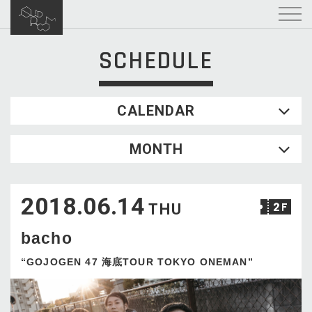
SCHEDULE
CALENDAR
2026.08
MONTH
SUN
MON
TUE
WED
THU
FRI
SAT
1
2018.06.14
2
3
4
5
6
7
8
THU
9
10
11
12
13
14
15
bacho
16
17
18
19
20
21
22
23
24
25
26
27
28
29
“GOJOGEN 47 海底TOUR TOKYO ONEMAN”
30
31