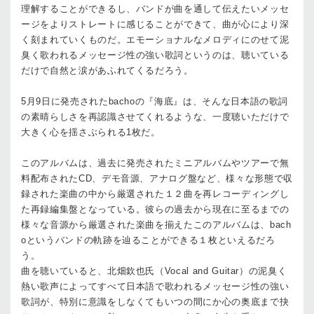
理解することができるし、バンドが曲を通して伝えたいメッセ
ージをよりストレートに感じることができて、曲が心により深
く刻まれていくものだ。エモーショナルなメロディにのせて泥
臭く歌われるメッセージ性の強い歌詞というのは、聴いている
だけで自然と涙があふれてくるだろう。
5月9日に発売されたbachoの『海底』は、そんな日本語の歌詞
の素晴らしさを再認識させてくれるような、一度聴いただけで
大きく心を揺さぶられる1枚だ。
このアルバムは、過去に発売されたミニアルバムやツアーで無
料配布されたCD、デモ音源、アナログ盤など、様々な形態で収
録された楽曲の中から厳選された１２曲を再レコーディングし
た再録編集盤となっている。彼らの過去から現在に至るまでの
様々な音源から厳選された楽曲を揃えたこのアルバムは、bach
oというバンドの軌跡を辿ることができる１枚といえるだろ
う。
曲を聴いていると、北畑欽也氏（Vocal and Guitar）の泥臭く
熱い歌声によってすべて日本語で歌われるメッセージ性の強い
歌詞が、特別に意識をしなくてもいつの間にか心の奥底まで抉