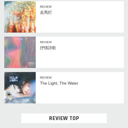
REVIEW
走馬灯
REVIEW
抒情詩歌
REVIEW
The Light, The Water
REVIEW TOP