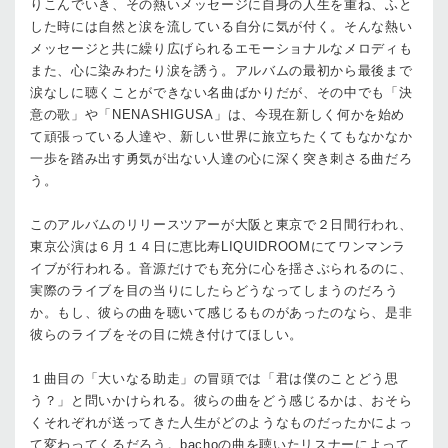
りこんでいき、その熱いメッセージに自身の人生を重ね、ふと
した時には自然と涙を流している自分に気が付く。そんな熱い
メッセージと共に繰り広げられるエモーショナルなメロディも
また、心に染みわたり涙を誘う。アルバムの最初から最後まで
涙なしに聴くことができない名曲ばかりだが、その中でも「決
意の歌」や「NENASHIGUSA」は、今現在新しく何かを始め
て頑張っている人達や、新しい世界に旅立ちたくてもなかなか
一歩を踏み出す勇気が出ない人達の心に深く突き刺さる曲だろ
う。
このアルバムのリリースツアーが大阪と東京で２日間行われ、
東京公演は６月１４日に恵比寿LIQUIDROOMにてワンマンラ
イブが行われる。音源だけでも充分に心を揺さぶられるのに、
実際のライブを目の当りにしたらどうなってしまうのだろう
か。もし、彼らの曲を聴いて感じるものがあったのなら、是非
彼らのライブをその目に焼き付けてほしい。
１曲目の「大いなる助走」の冒頭では「君は僕のことどう思
う？」と問いかけられる。彼らの曲をどう感じるかは、おそら
くそれぞれが送ってきた人生がどのようなものだったかによっ
て変わってくるだろう。bachoの曲を聴いたリスナーによって