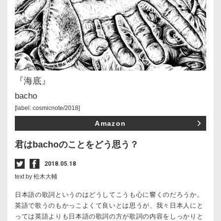
『海底』
bacho
[label: cosmicnote/2018]
Amazon
君はbachoのことをどう思う？
2018.05.18
text by 松木大輔
日本語の歌詞というのはどうしてこうも心に響くのだろうか。
英語で歌うのもかっこよくて良いとは思うが、我々日本人にと
っては英語よりも日本語の歌詞の方が歌詞の内容をしっかりと