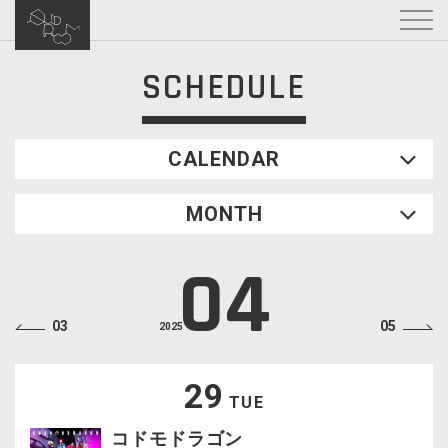
SCHEDULE
CALENDAR
2026.08
MONTH
SUN
MON
TUE
WED
THU
FRI
SAT
1
04
2
3
4
5
6
7
8
9
10
11
12
13
14
15
03
05
2025
16
17
18
19
20
21
22
23
24
25
26
27
28
29
29
TUE
30
31
コドモドラゴン