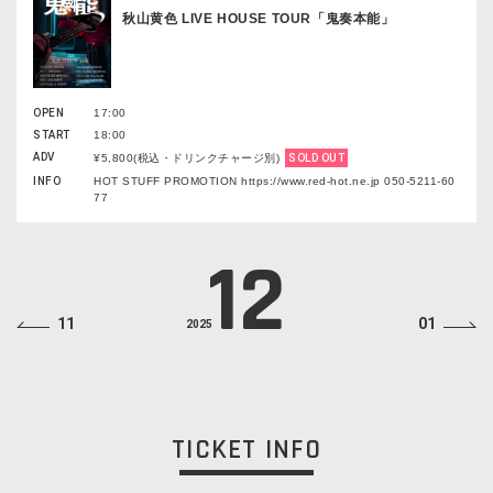
秋山黄色 LIVE HOUSE TOUR「鬼奏本能」
OPEN
17:00
START
18:00
ADV
¥5,800(税込・ドリンクチャージ別)
SOLD OUT
INFO
HOT STUFF PROMOTION https://www.red-hot.ne.jp 050-5211-60
77
12
11
01
2025
TICKET INFO