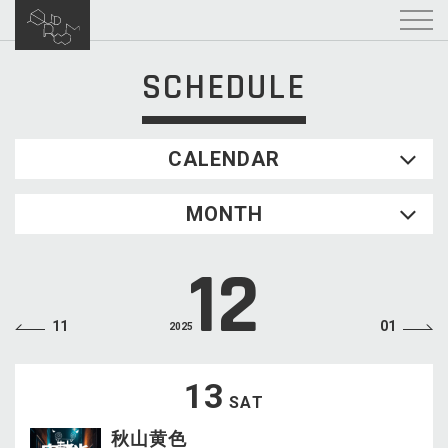
SCHEDULE
CALENDAR
2026.08
MONTH
SUN
MON
TUE
WED
THU
FRI
SAT
1
12
2
3
4
5
6
7
8
9
10
11
12
13
14
15
11
01
2025
16
17
18
19
20
21
22
23
24
25
26
27
28
29
13
SAT
30
31
秋山黄色