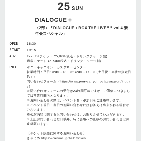
25
SUN
DIALOGUE＋
〈2部〉「DIALOGUE＋BOX THE LIVE!!!! vol.4 新
年会スペシャル」
OPEN
18:30
START
19:15
ADV
TeamD+チケット ¥5,000(税込・ドリンクチャージ別)
通常チケット ¥5,500(税込・ドリンクチャージ別)
INFO
ポニーキャニオン カスタマーセンター
営業時間：平日10:00～13:00/14:00～17:00（土日祝・会社の指定日
除く）
問い合わせフォーム（https://www.ponycanyon.co.jp/support/inquir
y）
※問い合わせフォームの受付は24時間可能ですが、ご返信につきまし
ては営業時間内となります。
※お問い合わせの際は、イベント名・参加日もご連絡願います。
※イベント前日・当日のお問い合わせにはお答えは出来かねる場合が
ございます。
※公演内容に関するお問い合わせは、お断りさせていただきます。
※上記お問い合わせ窓口以外、特に会場への直接のお問い合わせは御
遠慮願います。
【チケット販売に関するお問い合わせ】
きゃにめ https://canime.jp/help/ticket/