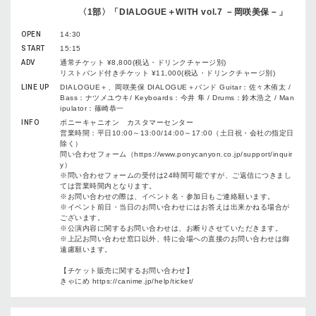
〈1部〉「DIALOGUE＋WITH vol.7 －岡咲美保－」
OPEN
14:30
START
15:15
ADV
通常チケット ¥8,800(税込・ドリンクチャージ別)
リストバンド付きチケット ¥11,000(税込・ドリンクチャージ別)
LINE UP
DIALOGUE＋、岡咲美保 DIALOGUE＋バンド Guitar：佐々木侑太 /
Bass：ナツメユウキ/ Keyboards：今井 隼 / Drums：鈴木浩之 / Man
ipulator：篠崎恭一
INFO
ポニーキャニオン カスタマーセンター
営業時間：平日10:00～13:00/14:00～17:00（土日祝・会社の指定日
除く）
問い合わせフォーム（https://www.ponycanyon.co.jp/support/inquir
y）
※問い合わせフォームの受付は24時間可能ですが、ご返信につきまし
ては営業時間内となります。
※お問い合わせの際は、イベント名・参加日もご連絡願います。
※イベント前日・当日のお問い合わせにはお答えは出来かねる場合が
ございます。
※公演内容に関するお問い合わせは、お断りさせていただきます。
※上記お問い合わせ窓口以外、特に会場への直接のお問い合わせは御
遠慮願います。
【チケット販売に関するお問い合わせ】
きゃにめ https://canime.jp/help/ticket/