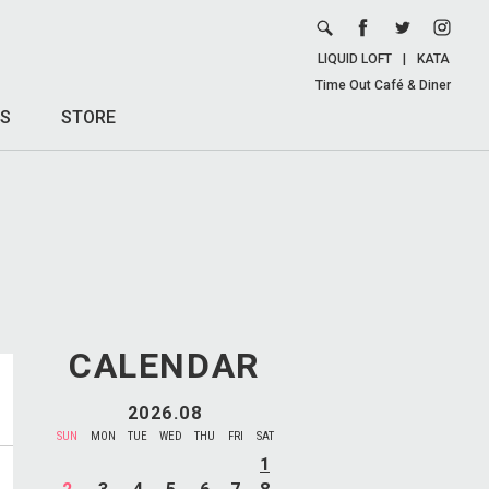
LIQUID LOFT
|
KATA
Time Out Café & Diner
S
STORE
CALENDAR
2026.08
SUN
MON
TUE
WED
THU
FRI
SAT
1