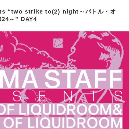
nts “two strike to(2) night～バトル・オ
4～” DAY4