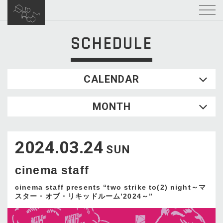
SCHEDULE
CALENDAR
2026.08
MONTH
SUN
MON
TUE
WED
THU
FRI
SAT
1
2024.03.24
2
3
4
5
6
7
8
SUN
9
10
11
12
13
14
15
cinema staff
16
17
18
19
20
21
22
23
24
25
26
27
28
29
cinema staff presents “two strike to(2) night～マ
スター・オブ・リキッドルーム’2024～”
30
31