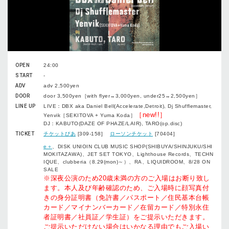
OPEN
24:00
START
-
ADV
adv 2,500yen
DOOR
door 3,500yen［with flyer→3,000yen, under25→2,500yen］
LINE UP
LIVE：DBX aka Daniel Bell(Accelerate,Detroit), Dj Shufflemaster,
［new!!］
Yenvik［SEKITOVA + Yuma Koda］
DJ：KABUTO(DAZE OF PHAZE/LAIR), TARO(op.disc)
TICKET
チケットぴあ
[309-158]
ローソンチケット
[70404]
e＋
、DISK UNIOIN CLUB MUSIC SHOP(SHIBUYA/SHINJUKU/SHI
MOKITAZAWA)、JET SET TOKYO、Lighthouse Records、TECHN
IQUE、clubberia（8.29(mon)～）、RA、LIQUIDROOM、8/28 ON
SALE
※深夜公演のため20歳未満の方のご入場はお断り致し
ます。本人及び年齢確認のため、ご入場時に顔写真付
きの身分証明書（免許書／パスポート／住民基本台帳
カード／マイナンバーカード／在留カード／特別永住
者証明書／社員証／学生証）をご提示いただきます。
ご提示いただけない場合はいかなる理由でもご入場い