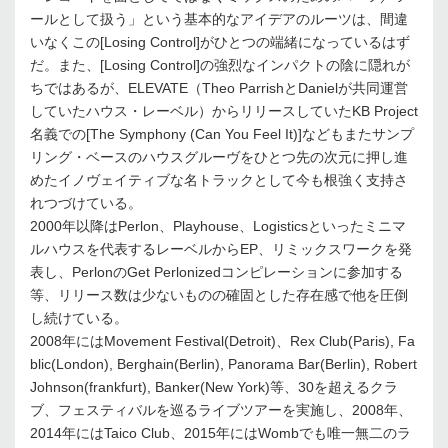
ールとして扱う」という基本的なアイデアのルーツは、間違
いなくこの[Losing Control]がひとつの端緒になっているはず
だ。また、[Losing Control]の強烈なインパクトの陰に隠れが
ちではあるが、ELEVATE（Theo ParrishとDanielが共同運営
していたハウス・レーベル）からリリースしていたKB Project
名義での[The Symphony (Can You Feel It)]などもまたサンプ
リング・ベースのハウスグルーヴをひとつ先の次元に押し進
めたイノヴェイティブな名トラックとして今も根強く支持さ
れつづけている。
2000年以降はPerlon、Playhouse、Logisticsといったミニマ
ルハウスを代表するレーベルからEP、リミックスワークを発
表し、PerlonのGet Perlonizedコンピレーションに参加する
等、リリース数は少ないものの確固とした存在感で他を圧倒
し続けている。
2008年にはMovement Festival(Detroit)、Rex Club(Paris), Fa
blic(London), Berghain(Berlin), Panorama Bar(Berlin), Robert
Johnson(frankfurt), Banker(New York)等、30を超えるクラ
ブ、フェスティバルを巡るライブツアーを実施し、2008年、
2014年にはTaico Club、2015年にはWombでも唯一無二のラ