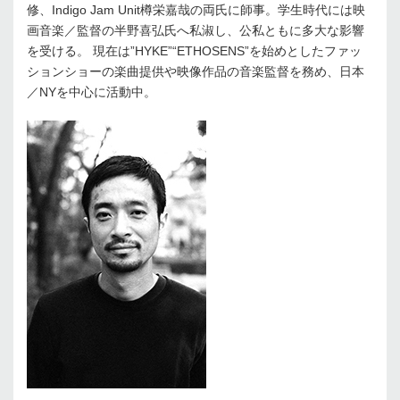
修、Indigo Jam Unit樽栄嘉哉の両氏に師事。学生時代には映
画音楽／監督の半野喜弘氏へ私淑し、公私ともに多大な影響
を受ける。 現在は”HYKE”“ETHOSENS”を始めとしたファッ
ションショーの楽曲提供や映像作品の音楽監督を務め、日本
／NYを中心に活動中。