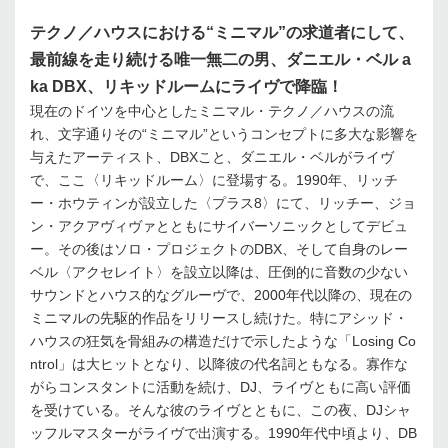
テクノ／ハウスにおける“ミニマル”の求道者にして、
最前線を走り続ける唯一無二の男、ダニエル・ベル a
ka DBX、リキッドルームにライヴで降臨！
現在のドイツを中心としたミニマル・テクノ／ハウスの流
れ、文字通りその“ミニマル”というコンセプトに多大な影響を
与えたアーティスト、DBXこと、ダニエル・ベルがライヴ
で、ここ〈リキッドルーム〉に登場する。1990年、リッチ
ー・ホウティンが設立した〈プラス8〉にて、リッチー、ジョ
ン・アクアヴィヴァとともにサイバーソニックとしてデビュ
ー。その後はソロ・プロジェクトのDBX、そして自身のレー
ベル〈アクセレイト〉を設立以降は、圧倒的に音数の少ない
サウンドとハウス的なグルーヴで、2000年代以降の、現在の
ミニマルの先駆的作品をリリースし続けた。特にアシッド・
ハウスの狂気を骨組みの構造だけで示したような「Losing Co
ntrol」は大ヒットとなり、以降彼の代名詞ともなる。寡作な
がらコンスタントに活動を続け、DJ、ライヴともに高い評価
を受けている。そんな彼のライヴとともに、この夜、DJシャ
ッフルマスターがライヴで出演する。1990年代中頃より、DB