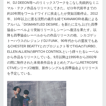
H、DJ DEEON等へのリミックスワークをこなし先鋭的なミニ
マル・テクノ作品をリリースしてきた。ゼロ年代前半までの
約10年間をワールドワイドに疾走したが突如活動停止。2012
年、10年以上に渡る沈黙の歳月を経てKANAMORI名義による
アルバム「DISMANTLED DESIRE」を新たに立ち上げた四季
協会レーベルより突如リリースしシーンへ復活を果たす。以
降も四季協会レーベルからの作品リリースの他、シカゴゲッ
トーハウスのレジェンドDJ FUNK、90年代からの盟友でもあ
るCHESTER BEATTYとのプロジェクト等でTIGAのTURBO、
ELLEN ALLIENのBPITCH CONTROLという錚々たるレーベル
から作品をリリースしている。9月以降は1995年から2002年
の間に制作された未発表作品をまとめたアルバムRETROSPE
CTIVEシリーズ2種類、新作シングルを四季協会よりリリース
を予定している。