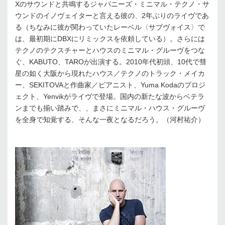
Xのサウンドと共鳴するジャパニーズ・ミニマル・テクノ・サ
ウンドのイノヴェイターと言える彼の、2年ぶりのライヴであ
る（ちなみに彼が関わっていたレーベル〈サブヴォイス〉で
は、最初期にDBXにリミックスを依頼している）。さらには
テクノのテクスチャーとハウスのミニマル・グルーヴをつな
ぐ、KABUTO、TAROが出演する。2010年代初頭、10代で彗
星の如く大阪から現れたハウス／テクノのトラック・メイカ
ー、SEKITOVAと作曲家／ピアニスト、Yuma Kodaのプロジ
ェクト、Yenvikがライヴで登場。国内の新たな波からベテラ
ンまでも揃い踏みで、、まさにミニマル・ハウス・グルーヴ
を全身で知覚する、そんな一夜となるだろう。（河村祐介）