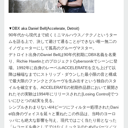
▼DBX aka Daniel Bell(Accelerate, Detroit)
90年代から現代まで続くミニマルハウス／テクノというター
ムを語る上で、決して避けて通ることができない唯一無二の
イノヴェーターにして孤高のグルーヴマスター。
デトロイト出身のDaniel Bellは90年代初期にDBX名義を名乗
り、Richie HawtinとのプロジェクトCybersonikでシーンに登
場。1992年に自身のレーベルACCELERATEを立ち上げて以
降は極端なまでにストリップ・ダウンした最小限の音と構成
で最大限のファンクとグルーヴを生み出すという独自のスタ
イルを確立する。ACCELERATEの初期作品群において展開さ
れたその実験は1994年にリリースされた[Losing Control]でつ
いにひとつの結実を見る。
シンプルきわまりない4/4ビーツにフィルター処理されたDani
el自身のヴォイスを延々と重ねたこの作品は、当時のヨーロ
ッパにも絶大な影響を与え、現代ではごく当たり前となった
「レコードを曲としてではなくミックスのためのパーツ／ツ