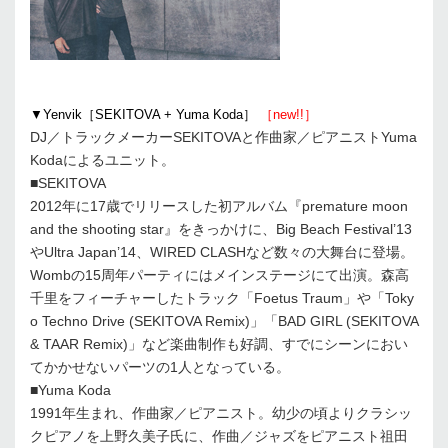
▼Yenvik［SEKITOVA + Yuma Koda］
［new!!］
DJ／トラックメーカーSEKITOVAと作曲家／ピアニストYuma
Kodaによるユニット。
■SEKITOVA
2012年に17歳でリリースした初アルバム『premature moon
and the shooting star』をきっかけに、Big Beach Festival’13
やUltra Japan’14、WIRED CLASHなど数々の大舞台に登場。
Wombの15周年パーティにはメインステージにて出演。森高
千里をフィーチャーしたトラック「Foetus Traum」や「Toky
o Techno Drive (SEKITOVA Remix)」「BAD GIRL (SEKITOVA
& TAAR Remix)」など楽曲制作も好調、すでにシーンにおい
てかかせないパーツの1人となっている。
■Yuma Koda
1991年生まれ、作曲家／ピアニスト。幼少の頃よりクラシッ
クピアノを上野久美子氏に、作曲／ジャズをピアニスト祖田