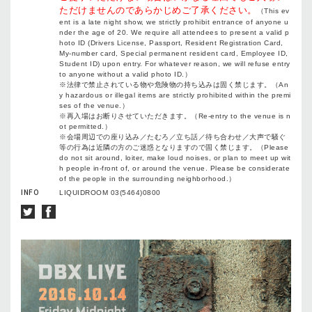
ただけませんのであらかじめご了承ください。
（This ev
ent is a late night show, we strictly prohibit entrance of anyone u
nder the age of 20. We require all attendees to present a valid p
hoto ID (Drivers License, Passport, Resident Registration Card,
My-number card, Special permanent resident card, Employee ID,
Student ID) upon entry. For whatever reason, we will refuse entry
to anyone without a valid photo ID.）
※法律で禁止されている物や危険物の持ち込みは固く禁じます。（An
y hazardous or illegal items are strictly prohibited within the premi
ses of the venue.）
※再入場はお断りさせていただきます。（Re-entry to the venue is n
ot permitted.）
※会場周辺での座り込み／たむろ／立ち話／待ち合わせ／大声で騒ぐ
等の行為は近隣の方のご迷惑となりますので固く禁じます。（Please
do not sit around, loiter, make loud noises, or plan to meet up wit
h people in-front of, or around the venue. Please be considerate
of the people in the surrounding neighborhood.）
INFO
LIQUIDROOM 03(5464)0800