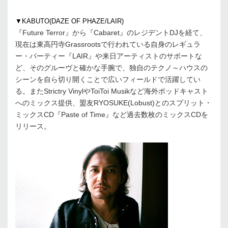
▼KABUTO(DAZE OF PHAZE/LAIR)
『Future Terror』から『Cabaret』のレジデントDJを経て、
現在は東高円寺Grassrootsで行われている自身のレギュラ
ー・パーティー『LAIR』や来日アーティストのサポートな
ど、そのグルーヴと確かな手腕で、独自のテクノ～ハウスの
シーンを自ら切り開くことで広いフィールドで活躍してい
る。またStrictry VinylやToiToi Musikなど海外ポッドキャスト
へのミックス提供、盟友RYOSUKE(Lobust)とのスプリット・
ミックスCD『Paste of Time』など過去数枚のミックスCDを
リリース。