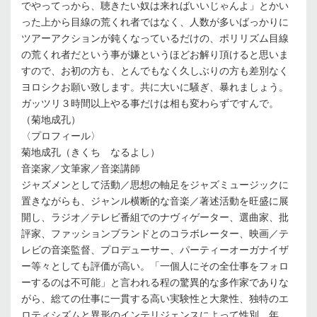
でやってっから、聴きたい奴は来ればいいじゃんよ」とかい
った上から目線の荒くれ者ではなく、人数が多いばっかりに
ツアーアクションが鈍くなっているだけの、ポリリズム目線
の荒くれ者だという事が嫌というほどお解り頂けると思いま
すので、お初の方も、とんでもなく久しぶりの方も差別なく
ヨロシクお願い致します。共に大いに騒ぎ、暴れましょう。
ガッツリ３時間以上やる事だけは相も変わらずですんで。
（菊地成孔）
〈プロフィール〉
菊地成孔（きくち なるよし）
音楽家／文筆家／音楽講師
ジャズメンとして活動／思想の軸足をジャズミュージックに
置きながらも、ジャンル横断的な音楽／著述活動を旺盛に展
開し、ラジオ／テレビ番組でのナヴィゲーター、選曲家、批
評家、ファッションブランドとのコラボレーター、映画／テ
レビの音楽監督、プロデューサー、パーティーオーガナイザ
ー等々としても評価が高い。「一個人にその全仕事をフォロ
ーするのは不可能」と言われる程の驚異的な多作家でありな
がら、総ての仕事に一貫する高い実験性と大衆性、独特のエ
ロティシズムと異形のインテリジェンスによって性別、年