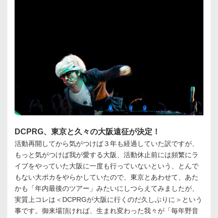
DCPRG、東京と久々の大阪遠征が決定！
活動再開してから気がつけば３年も経過していた訳ですが、
もっと気がつけば我が愛する大阪、活動休止前には頻繁にラ
イブをやっていた大阪に一度も行っていないという、とんで
もない大ポカをやらかしていたので、東京とあわせて、あた
かも「年内最後のツアー」みたいにしつらえてみましたが、
実質上コレは＜DCPRGが大阪に行くのだ久しぶりに＞という
事です。御来場頂ければ、生まれ変わった我々が「毎年野音