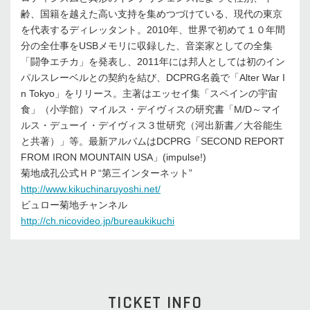
齢、国籍を越えた高い支持を集めつづけている、現代の東京
を代表するディレッタント。2010年、世界で初めて１０年間
分の全仕事をUSBメモリに収録した、音楽家としての全集
「闘争エチカ」を発表し、2011年には邦人としては初のイン
パルスレーベルとの契約を結び、DCPRG名義で「Alter War I
n Tokyo」をリリース。主著はエッセイ集「スペインの宇宙
食」（小学館）マイルス・デイヴィスの研究書「M/D～マイ
ルス・デューイ・デイヴィス３世研究（河出新書／大谷能生
と共著）」等。最新アルバムはDCPRG「SECOND REPORT
FROM IRON MOUNTAIN USA」(impulse!)
菊地成孔公式ＨＰ“第三インターネット”
http://www.kikuchinaruyoshi.net/
ビュロー菊地チャンネル
http://ch.nicovideo.jp/bureaukikuchi
TICKET INFO