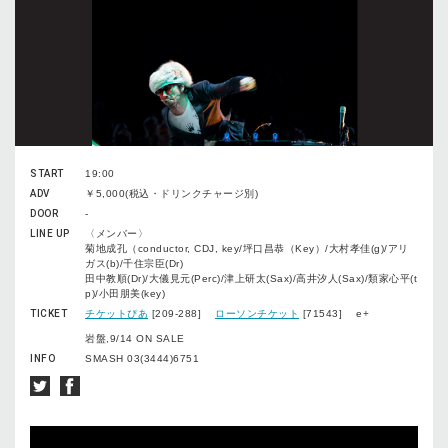
START
19:00
ADV
￥5,000(税込・ドリンクチャージ別)
DOOR
-
LINE UP
〈メンバー〉
菊地成孔（conductor, CDJ, key/坪口昌恭（Key）/大村孝佳(g)/アリ
ガス(b)/千住宗臣(Dr)
田中教順(Dr)/大儀見元(Perc)/津上研太(Sax)/高井汐人(Sax)/類家心平(t
p)/小田朋美(key)
TICKET
チケットぴあ
[209-288]
ローソンチケット
[71543] e+
岩盤,9/14 ON SALE
INFO
SMASH 03(3444)6751