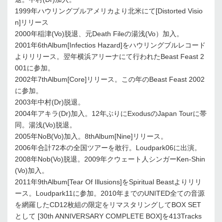
1999年ハウリングブルアメリカより北米にて[Distorted Visio
n]リリース
2000年稲津(Vo)脱退、元Death Fileの湯浅(Vo）加入。
2001年6thAlbum[Infectios Hazard]をハウリングブルレコード
よりリリース。翌年横浜アリーナにて行われたBeast Feast 2
001に参加。
2002年7thAlbum[Core]リリース。この年のBeast Feast 2002
に参加。
2003年中村(Dr)脱退。
2004年アキラ(Dr)加入。12年ぶりにExodusのJapan Tourに帯
同。湯浅(Vo)脱退。
2005年NoB(Vo)加入。8thAlbum[Nine]リリース。
2006年合計72本の全国ツアーを敢行。Loudpark06に出演。
2008年Nob(Vo)脱退。2009年クウェート人シンガーKen-Shin
(Vo)加入。
2011年9thAlbum[Tear Of Illusions]をSpiritual Beastよりリリ
ース。Loudpark11に参加。2010年までのUNITED全ての音源
を網羅したCD12枚組の限定をリマスタリングしてBOX SET
として [30th ANNIVERSARY COMPLETE BOX]を413Tracks