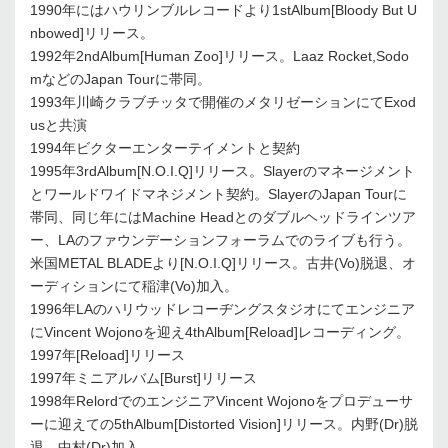
1990年にはハウリンブルレコードより1stAlbum[Bloody But U
nbowed]リリース。
1992年2ndAlbum[Human Zoo]リリース。Laaz Rocket,Sodo
mなどのJapan Tourに帯同。
1993年川崎クラブチッタで開催のメタリゼーションにてExod
usと共演
1994年ビクターエンターテイメントと契約
1995年3rdAlbum[N.O.I.Q]リリース。Slayerのマネージメント
とワールドワイドマネジメント契約。SlayerのJapan Tourに
帯同、同じ年にはMachine Headとのダブルヘッドラインツア
ー、LAのファウンデーションフォーラムでのライブも行う。
米国METAL BLADEより[N.O.I.Q]リリース。古井(Vo)脱退、オ
ーディションにて稲津(Vo)加入。
1996年LAのハリウッドレコーヂングスタジオにてエンジニア
にVincent Wojonoを迎え4thAlbum[Reload]レコーディング。
1997年[Reload]リリース
1997年ミニアルバム[Burst]リリース
1998年RelordでのエンジニアVincent Wojonoをプロデューサ
ーに迎えての5thAlbum[Distorted Vision]リリース。内野(Dr)脱
退。中村(Dr)加入。