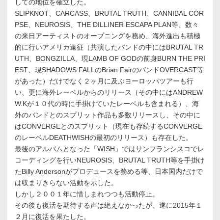
しての地位を確立した。
SLIPKNOT、CARCASS、BRUTAL TRUTH、CANNIBAL COR
PSE、NEUROSIS、THE DILLINER ESCAPA PLAN等、数々
の来日アーティストのオープニングを務め、海外進出も積極
的に行いアメリカ遠征（共演したバンドの中にはBRUTAL TR
UTH、BONGZILLA、現LAMB OF GODの前身BURN THE PRI
EST、現SHADOWS FALLのBrian FairのバンドOVERCAST等
があった）だけでなく２ヶ月に及ぶヨーロッパツアーも行
い、更に海外レーベルからのリリース（その中にはANDREW
W.Kが１０代の時に手掛けていたレーベルも含まれる）、海
外のバンドとのスプリット作品も多数リリースし、その中に
はCONVERGEとのスプリット（現在も存続するCONVERGE
のレーベルDEATHWISHの最初のリリース）も存在した。
最後のアルバムとなった「WISH」ではサンフランシスコでレ
コーディングを行いNEUROSIS、BRUTAL TRUTH等を手掛け
たBilly Andersonがプロデュースを務める等、日本国内だけで
は収まりきらない活動を示した。
しかし２００１年に惜しまれつつも活動停止。
その後も復活を期待する声は絶えなかったが、遂に2015年１
２月に復活を果たした。