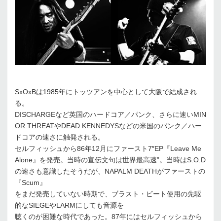
SxOxBは1985年にトッツアンを中心として大阪で結成され
る。
DISCHARGEなど英国のハードコア／パンク、さらに速いMIN
OR THREATやDEAD KENNEDYSなどの米国のパンク／ハー
ドコアの速さに触発される。
セルフィッシュから86年12月にファースト7″EP『Leave Me
Alone』を発売。当時の宣伝文句は世界最高速”。当時はS.O.D
の速さも意識したそうだが、NAPALM DEATHがファーストの
『Scum』
をまだ発売していない時期で、ブラスト・ビート使用の先駆
的なSIEGEやLARMにしても音源を
聴くのが困難な時代であった。87年にはセルフィッシュから