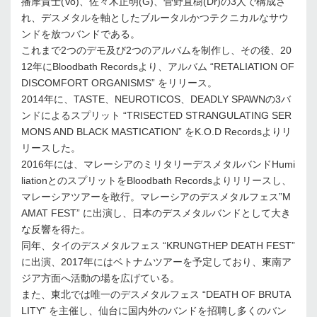
播摩貴士(Vo)、佐々木正明(G)、菅野直樹(Dr)の3人で構成さ
れ、デスメタルを軸としたブルータルかつテクニカルなサウ
ンドを放つバンドである。
これまで2つのデモ及び2つのアルバムを制作し、その後、20
12年にBloodbath Recordsより、アルバム “RETALIATION OF
DISCOMFORT ORGANISMS” をリリース。
2014年に、TASTE、NEUROTICOS、DEADLY SPAWNの3バ
ンドによるスプリット “TRISECTED STRANGULATING SER
MONS AND BLACK MASTICATION” をK.O.D Recordsよりリ
リースした。
2016年には、マレーシアのミリタリーデスメタルバンドHumi
liationとのスプリットをBloodbath Recordsよりリリースし、
マレーシアツアーを敢行。マレーシアのデスメタルフェス”M
AMAT FEST” に出演し、日本のデスメタルバンドとして大き
な反響を得た。
同年、タイのデスメタルフェス “KRUNGTHEP DEATH FEST”
に出演、2017年にはベトナムツアーを予定しており、東南ア
ジア方面へ活動の場を広げている。
また、東北では唯一のデスメタルフェス “DEATH OF BRUTA
LITY” を主催し、仙台に国内外のバンドを招聘し多くのバン