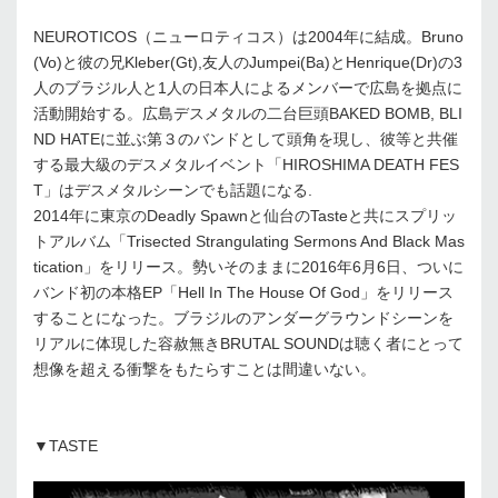
NEUROTICOS（ニューロティコス）は2004年に結成。Bruno
(Vo)と彼の兄Kleber(Gt),友人のJumpei(Ba)とHenrique(Dr)の3
人のブラジル人と1人の日本人によるメンバーで広島を拠点に
活動開始する。広島デスメタルの二台巨頭BAKED BOMB, BLI
ND HATEに並ぶ第３のバンドとして頭角を現し、彼等と共催
する最大級のデスメタルイベント「HIROSHIMA DEATH FES
T」はデスメタルシーンでも話題になる.
2014年に東京のDeadly Spawnと仙台のTasteと共にスプリッ
トアルバム「Trisected Strangulating Sermons And Black Mas
tication」をリリース。勢いそのままに2016年6月6日、ついに
バンド初の本格EP「Hell In The House Of God」をリリース
することになった。ブラジルのアンダーグラウンドシーンを
リアルに体現した容赦無きBRUTAL SOUNDは聴く者にとって
想像を超える衝撃をもたらすことは間違いない。
▼TASTE