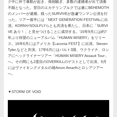
ク中に外で暴動が起き、発砲騒ぎ、多数の逮捕者が出て演奏
不能となった。翌日のエカテリンブルクでは遂にBEHEMOTH
のメンバーが逮捕。残ったSURVIVEが急遽ワンマン公演を行
った。ツアー後半には「NEXT GENERATION FESTIVALに出
演。KORNやSOULFLYらとも共演を果たし、日本に「SURVI
VE あり！」と見せつけることに成功する。‘15年9月には約7
年ぶり待望のニューアルバム『HUMAN MISERY』をリリー
ス。16年6月にはアメリカ【Laconia FEST】に出演。Steven
Tyler,などと共演。17年6月にはバルト3国、ウクライナ、ロシ
アにヘッドライナーツアー「HUMAN MISERY Assauit Tour」
へ。その間にも2度目のOVERKILLのゲストとして出演。9月
にはヴァイキングメタルの雄Amon Amarthとロシアツアー
へ。
▼STORM OF VOID