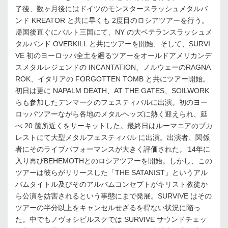
了後、数ヶ月後にはドイツのモンスタースラッシュメタルバ
ンド KREATOR と共に早くも 2度目のロシアツアーを行う。
帰国後直ぐにバルト三国にて、NY の大ベテランスラッシュメ
タルバンド OVERKILL と共にツアーを開始、そして、SURVI
VE 初のヨーロッパ全土を廻るツアーをオールドアメリカンデ
スメタルレジェンドの INCANTATION、ノルウェーのRAGNA
ROK、イタリアの FORGOTTEN TOMB と共にツアー開始。
初日は更に NAPALM DEATH、AT THE GATES、SOILWORK
らも参加したデンマークのフェスティバルに出演。初のヨー
ロッパツアーながら各地のメタルヘッズに熱く迎えられ、延
べ 20 箇所近くをサーキットした。最終日はルーマニアのブカ
レストにて大型メタルフェスティバル に出演。出演者、関係
者にそのライブパフォーマンスが大きく評価された。‘14年に
入り再びBEHEMOTHとのロシアツアーを開始。しかし、この
ツアーは彼らがリリースした「THE SATANIST」というアル
バムタイトル及びそのアルバムコンセプトがキリスト教徒か
ら公演を妨害されるという事態にまで発展。SURVIVE はその
ツアーの半分以上をキャンセルせざるを得ない状況に陥っ
た。中でもノヴォシビルスクでは SURVIVE サウンドチェッ