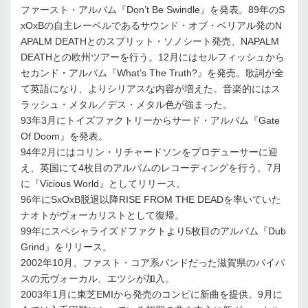
ファースト・アルバム『Don’t Be Swindle』を発表。89年のS
xOxBの自主レーベルであるサウンド・オブ・ベリアル発のN
APALM DEATHとのスプリット・ソノシート発売、NAPALM
DEATHとの欧州ツアーを行う。12月にはセルフィッシュから
セカンド・アルバム『What’s The Truth?』を発売。歌詞が全
て英語になり、よりシリアスな内容が増えた。音楽的にはス
ラッシュ・メタル／デス・メタル色が強まった。
93年3月にトイズファクトリーからサード・アルバム『Gate
Of Doom』を発表。
94年2月にはコリン・リチャードソンをプロデューサーに迎
え、英国にて4枚目のアルバムのレコーディングを行う。7月
に『Vicious World』としてリリース。
96年にSxOxB脱退以降RISE FROM THE DEADを率いていた
ナオトがヴォーカリストとして復帰。
99年にスペシャライズドファクトより5枚目のアルバム『Dub
Grind』をリリース。
2002年10月、ファスト・コア系バンドだった滋賀県のバイパ
スの元ヴォーカル、エツシが加入。
2003年1月に東芝EMIから発売のコンピに新曲を提供。9月に