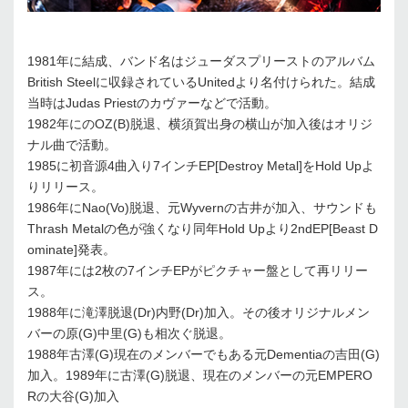
1981年に結成、バンド名はジューダスプリーストのアルバム
British Steelに収録されているUnitedより名付けられた。結成
当時はJudas Priestのカヴァーなどで活動。
1982年にのOZ(B)脱退、横須賀出身の横山が加入後はオリジ
ナル曲で活動。
1985に初音源4曲入り7インチEP[Destroy Metal]をHold Upよ
りリリース。
1986年にNao(Vo)脱退、元Wyvernの古井が加入、サウンドも
Thrash Metalの色が強くなり同年Hold Upより2ndEP[Beast D
ominate]発表。
1987年には2枚の7インチEPがピクチャー盤として再リリー
ス。
1988年に滝澤脱退(Dr)内野(Dr)加入。その後オリジナルメン
バーの原(G)中里(G)も相次ぐ脱退。
1988年古澤(G)現在のメンバーでもある元Dementiaの吉田(G)
加入。1989年に古澤(G)脱退、現在のメンバーの元EMPERO
Rの大谷(G)加入