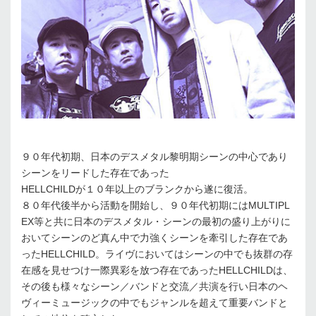
９０年代初期、日本のデスメタル黎明期シーンの中心であり
シーンをリードした存在であった
HELLCHILDが１０年以上のブランクから遂に復活。
８０年代後半から活動を開始し、９０年代初期にはMULTIPL
EX等と共に日本のデスメタル・シーンの最初の盛り上がりに
おいてシーンのど真ん中で力強くシーンを牽引した存在であ
ったHELLCHILD。ライヴにおいてはシーンの中でも抜群の存
在感を見せつけ一際異彩を放つ存在であったHELLCHILDは、
その後も様々なシーン／バンドと交流／共演を行い日本のヘ
ヴィーミュージックの中でもジャンルを超えて重要バンドと