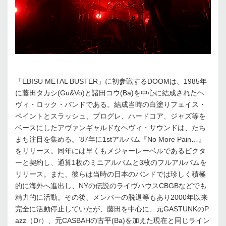
「EBISU METAL BUSTER」に初参戦するDOOMは、1985年
に藤田タカシ(Gu&Vo)と諸田コウ(Ba)を中心に結成されたヘ
ヴィ・ロック・バンドである。結成当時の白塗りフェイス・
ペイントとスラッシュ、プログレ、ハードコア、ジャズ等を
ベースにしたアヴァンギャルドなヘヴィ・サウンドは、たち
まち注目を集める。’87年に1stアルバム『No More Pain…』
をリリース。同年には早くもメジャーレーベルであるビクタ
ーと契約し、通算1枚のミニアルバムと3枚のフルアルバムを
リリース。また、彼らは当時の日本のバンドでは珍しく積極
的に海外へ進出し、NYの伝説のライヴハウスCBGBなどでも
精力的に活動。その後、メンバーの脱退等もあり2000年以来
完全に活動停止していたが、藤田を中心に、元GASTUNKのP
azz（Dr）、元CASBAHの古平(Ba)を加えた現在と同じライン