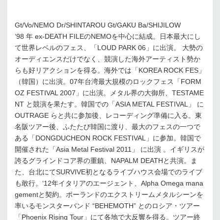
Gt/Vo/NEMO Dr/SHINTAROU Gt/GAKU Ba/SHIJILOW
‘98 年 ex-DEATH FILEのNEMOを中心に結成。日本最大にし
て世界レベルのフェス、「LOUD PARK 06」に出演。 大勢の
オーディエンスだけでなく、競演した海外アーティスト勢か
らも好リアクションを得る。海外では「KOREA ROCK FES」
（韓国）に出演。07年台湾最大規模のロックフェス「FORM
OZ FESTIVAL 2007」に出演。メタル界の大御所、TESTAME
NT と競演を果たす。韓国での「ASIA METAL FESTIVAL」 に
OUTRAGE らと共に参加後、レコーディング準備に入る。東
名阪ツアー後、ふたたび韓国に渡り、最大のフェスの一つで
ある「DONGDUCHEON ROCK FESTIVAL」に参加。韓国で
開催された「Asia Metal Festival 2011」 に出演 。イギリスが
誇るグラインドコア界の重鎮、NAPALM DEATHと共演。ま
た、台北にてSURVIVE初となるライブハウス会場でのライブ
も敢行。‘12年イタリアのエージェント、Alpha Omega mana
gementと契約。ポーランドのエクストリームメタルシーンを
率いるモンスターバンド “BEHEMOTH” とのロシア・ツアー
「Phoenix Rising Tour」にて各地で大反響を得る。ツアー終