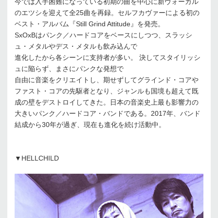
今では入手困難になっている初期の曲を中心に新ヴォーカル
のエツシを迎えて全25曲を再録。セルフカヴァーによる初の
ベスト・アルバム『Still Grind Attitude』を発売。
SxOxBはパンク／ハードコアをベースにしつつ、スラッシ
ュ・メタルやデス・メタルも飲み込んで
進化したから各シーンに支持者が多い。 決してスタイリッシ
ュに陥らず、まさにパンクな発想で
自由に音楽をクリエイトし、期せずしてグラインド・コアや
ファスト・コアの先駆者となり、ジャンルも国境も超えて既
成の壁をデストロイしてきた。日本の音楽史上最も影響力の
大きいパンク／ハードコア・バンドである。2017年、バンド
結成から30年が過ぎ、現在も進化を続け活動中。
▼HELLCHILD