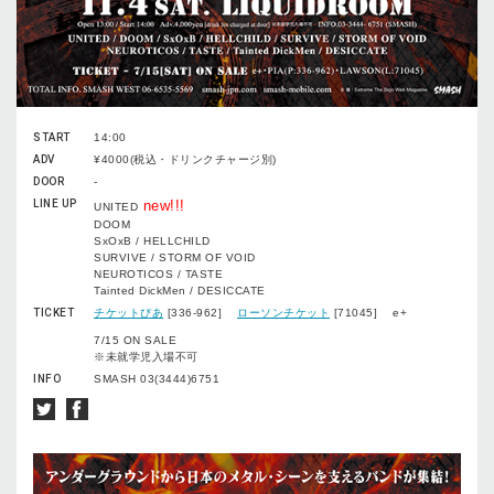
START
14:00
ADV
¥4000(税込・ドリンクチャージ別)
DOOR
-
LINE UP
new!!!
UNITED
DOOM
SxOxB / HELLCHILD
SURVIVE / STORM OF VOID
NEUROTICOS / TASTE
Tainted DickMen / DESICCATE
TICKET
チケットぴあ
[336-962]
ローソンチケット
[71045] e+
7/15 ON SALE
※未就学児入場不可
INFO
SMASH 03(3444)6751