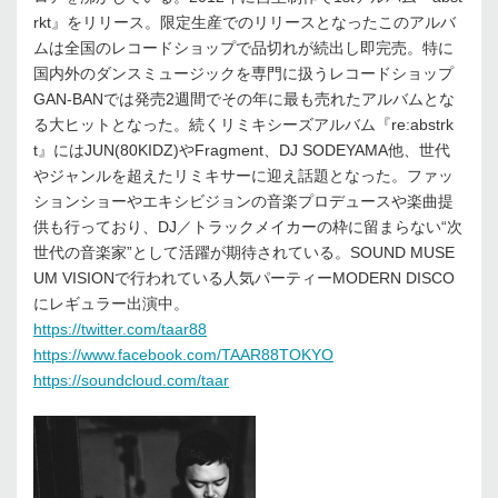
rkt』をリリース。限定生産でのリリースとなったこのアルバ
ムは全国のレコードショップで品切れが続出し即完売。特に
国内外のダンスミュージックを専門に扱うレコードショップ
GAN-BANでは発売2週間でその年に最も売れたアルバムとな
る大ヒットとなった。続くリミキシーズアルバム『re:abstrk
t』にはJUN(80KIDZ)やFragment、DJ SODEYAMA他、世代
やジャンルを超えたリミキサーに迎え話題となった。ファッ
ションショーやエキシビジョンの音楽プロデュースや楽曲提
供も行っており、DJ／トラックメイカーの枠に留まらない“次
世代の音楽家”として活躍が期待されている。SOUND MUSE
UM VISIONで行われている人気パーティーMODERN DISCO
にレギュラー出演中。
https://twitter.com/taar88
https://www.facebook.com/TAAR88TOKYO
https://soundcloud.com/taar