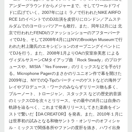
アンダーグラウンドからメジャーまで、そしてワールドワイ
ドに広げていく。2007年にはミ ラノで行われたNIKE AIRFO
RCE 1のイベントでのDJ出演を皮切りにロンドン／アムステ
ルダムでのヨーロッパツアーも敢行。また、同年12月には 北
京で行われたFENDIのファッションショーのアフターパーテ
ィでDJを、そして2008年4月にはNYのBrooklyn Museumで行
われた村上隆氏のエキシビションのオープニングイベントに
てDJを行う。また、2008年1月よりOAの安室奈美恵 による
ヴィダルサスーンCMタイアップ曲「Rock Steady」のプロデ
ュースや、MISIA「Yes Forever」のリミックスなどを手がけ
る。Microphone Pagerのまさかのリユニオン作で幕を開けた
2009年は、NYでのQ-Tipのパーティーのゲストなどの海外プ
レイやプロデュース・ワークのみならずリリース物も多く、
ブルーノート、トロージャン、スタックス などの歴史的音源
のミックスCDを次々とリリース。その最中の8月には自身の
軌跡を辿るべく、これまで発表リリースしてきた楽曲をイン
ストで繋いだ【DA CREATOR】を発表。また、2010年１月に
は世界初の試みとなる和物サントラ・オンリーのオフィシャ
ル・ミックスで関係各所やファンの度肝を抜き、ハワイ出身