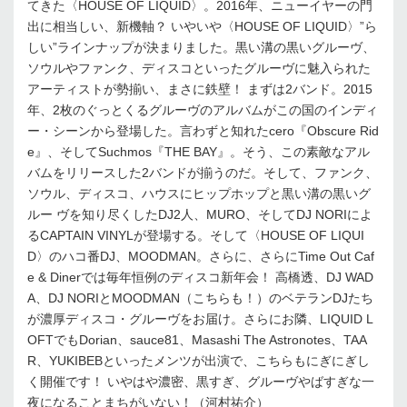
てきた〈HOUSE OF LIQUID〉。2016年、ニューイヤーの門
出に相当しい、新機軸？ いやいや〈HOUSE OF LIQUID〉”ら
しい”ラインナップが決まりました。黒い溝の黒いグルーヴ、
ソウルやファンク、ディスコといったグルーヴに魅入られた
アーティストが勢揃い、まさに鉄壁！ まずは2バンド。2015
年、2枚のぐっとくるグルーヴのアルバムがこの国のインディ
ー・シーンから登場した。言わずと知れたcero『Obscure Rid
e』、そしてSuchmos『THE BAY』。そう、この素敵なアル
バムをリリースした2バンドが揃うのだ。そして、ファンク、
ソウル、ディスコ、ハウスにヒップホップと黒い溝の黒いグ
ルー ヴを知り尽くしたDJ2人、MURO、そしてDJ NORIによ
るCAPTAIN VINYLが登場する。そして〈HOUSE OF LIQUI
D〉のハコ番DJ、MOODMAN。さらに、さらにTime Out Caf
e & Dinerでは毎年恒例のディスコ新年会！ 高橋透、DJ WAD
A、DJ NORIとMOODMAN（こちらも！）のベテランDJたち
が濃厚ディスコ・グルーヴをお届け。さらにお隣、LIQUID L
OFTでもDorian、sauce81、Masashi The Astronotes、TAA
R、YUKIBEBといったメンツが出演で、こちらもにぎにぎし
く開催です！ いやはや濃密、黒すぎ、グルーヴやばすぎな一
夜になることまちがいない！（河村祐介）