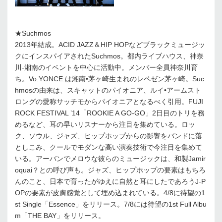
★Suchmos
2013年結成。ACID JAZZ＆HIP HOPなどブラックミュージッ
クにインスパイアされたSuchmos。都内ライブハウス、神奈
川-湘南のイベントを中心に活動中。メンバー全員神奈川育
ち。Vo.YONCE.は湘南•茅ヶ崎生まれのレペゼン茅ヶ崎。Suc
hmosの由来は、スキャットのパイオニア、ルイ•アームスト
ロングの愛称サッチモからパイオニアとなるべく引用。FUJI
ROCK FESTIVAL ’14「ROOKIE A GO-GO」2日目のトリを務
めるなど、耳の早いリスナーから注目を集めている。ロッ
ク、ソウル、ジャズ、ヒップホップからの影響をバンドに落
としこみ、クールでモダンな高い演奏技術で今注目を集めて
いる。アーバンでメロウな彼らのミュージックは、和製Jamir
oquai？との呼び声も。ジャズ、ヒップホップの要素はもちろ
んのこと、日本で育ったがゆえに自然と耳にしたであろうJ-P
OPの要素が皮膚感覚として埋め込まれている。4/8に待望の1
st Single「Essence」をリリース。7/8には待望の1st Full Albu
m「THE BAY」をリリース。