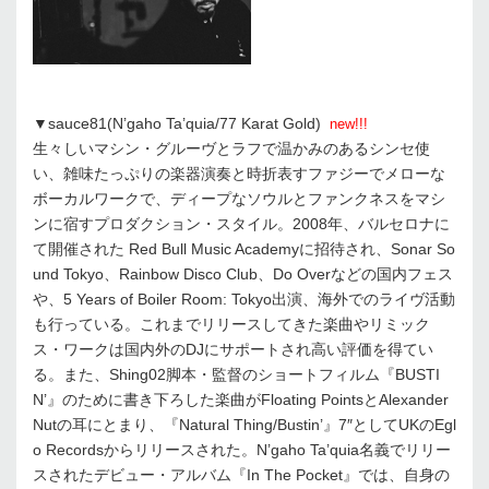
▼sauce81(N’gaho Ta’quia/77 Karat Gold)
new!!!
生々しいマシン・グルーヴとラフで温かみのあるシンセ使
い、雑味たっぷりの楽器演奏と時折表すファジーでメローな
ボーカルワークで、ディープなソウルとファンクネスをマシ
ンに宿すプロダクション・スタイル。2008年、バルセロナに
て開催された Red Bull Music Academyに招待され、Sonar So
und Tokyo、Rainbow Disco Club、Do Overなどの国内フェス
や、5 Years of Boiler Room: Tokyo出演、海外でのライヴ活動
も行っている。これまでリリースしてきた楽曲やリミック
ス・ワークは国内外のDJにサポートされ高い評価を得てい
る。また、Shing02脚本・監督のショートフィルム『BUSTI
N’』のために書き下ろした楽曲がFloating PointsとAlexander
Nutの耳にとまり、『Natural Thing/Bustin’』7″としてUKのEgl
o Recordsからリリースされた。N’gaho Ta’quia名義でリリー
スされたデビュー・アルバム『In The Pocket』では、自身の