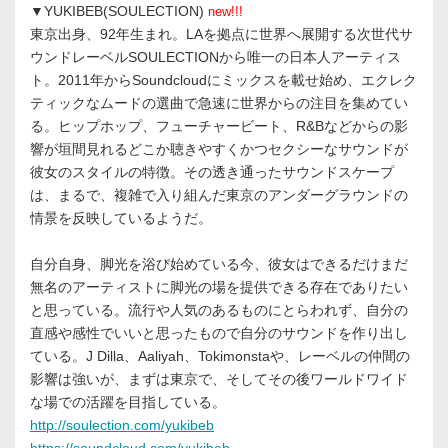
▼YUKIBEB(SOULECTION)
new!!!
東京出身、92年生まれ。LAを拠点に世界へ展開する次世代サ
ウンドレーベルSOULECTIONから唯一の日本人アーティス
ト。2011年からSoundcloudにミックスを載せ始め、エクレク
ティックなムードの選曲で急速に世界からの注目を集めてい
る。ヒップホップ、フューチャービート、R&Bなどからの影
響が垣間見れるどこか聴きやすくかつセクシーなサウンドが
彼女のスタイルの特徴。その透き通ったサウンドスケープ
は、まるで、複雑で入り組んだ東京のアンダーグラウンドの
情景を反映しているようだ。
自分自身、脚光を浴び始めている今、彼女はできるだけまだ
無名のアーティストに脚光の場を提供できる存在でありたい
と思っている。流行や人気のあるものにとらわれず、自分の
直感や感性でいいと思ったもので自分のサウンドを作り出し
ている。J Dilla、Aaliyah、Tokimonstaや、レーベルの仲間の
影響は強いが、まずは東京で、そしてその後ワールドワイド
な場での活躍を目指している。
http://soulection.com/yukibeb