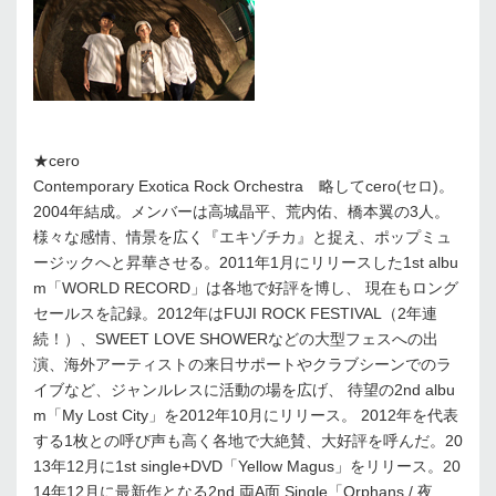
★cero
Contemporary Exotica Rock Orchestra 略してcero(セロ)。
2004年結成。メンバーは高城晶平、荒内佑、橋本翼の3人。
様々な感情、情景を広く『エキゾチカ』と捉え、ポップミュ
ージックへと昇華させる。2011年1月にリリースした1st albu
m「WORLD RECORD」は各地で好評を博し、 現在もロング
セールスを記録。2012年はFUJI ROCK FESTIVAL（2年連
続！）、SWEET LOVE SHOWERなどの大型フェスへの出
演、海外アーティストの来日サポートやクラブシーンでのラ
イブなど、ジャンルレスに活動の場を広げ、 待望の2nd albu
m「My Lost City」を2012年10月にリリース。 2012年を代表
する1枚との呼び声も高く各地で大絶賛、大好評を呼んだ。20
13年12月に1st single+DVD「Yellow Magus」をリリース。20
14年12月に最新作となる2nd 両A面 Single「Orphans / 夜