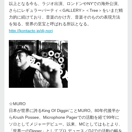
以上となる今も、ラジオ出演、ロンドンやNYでの海外公演、
さらにレギュラーパーティ＜GALLERY＞＜Tree＞をいまだ精
力的に続けており、音楽のかけ方、音楽そのものの表現方法
を知る、世界の至宝と呼ばれる所以となる。
http://kontacto.jp/dj-nori
☆MURO
日本が世界に誇るKing Of Diggin’ことMURO。80年代後半か
らKrush Possee、Microphone Pagerでの活動を経て99年に
ソロとしてメジャーデビュー。以来、MCとしてはもとより、
「世界一のDigger」としてプロ デュース／DJでの活動の幅を