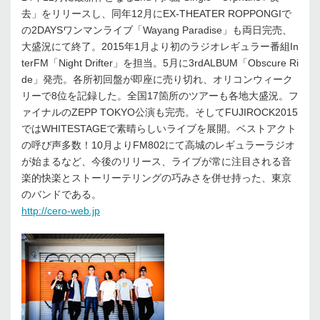
去」をリリースし、同年12月にEX-THEATER ROPPONGIで
の2DAYSワンマンライブ「Wayang Paradise」も両日完売、
大盛況にて終了。2015年1月より初のラジオレギュラー番組In
terFM「Night Drifter」を担当。5月に3rdALBUM「Obscure Ri
de」発売。各所初回盤が即座に売り切れ、オリコンウィーク
リーで8位を記録した。全国17箇所のツアーも各地大盛況。フ
ァイナルのZEPP TOKYO公演も完売。そしてFUJIROCK2015
ではWHITESTAGEで素晴らしいライブを展開。ベストアクト
の呼び声多数！10月よりFM802にて高城のレギュラーラジオ
が始まるなど、今後のリリース、ライブが常に注目される音
楽的快楽とストーリーテリングの巧みさを併せ持った、東京
のバンドである。
http://cero-web.jp