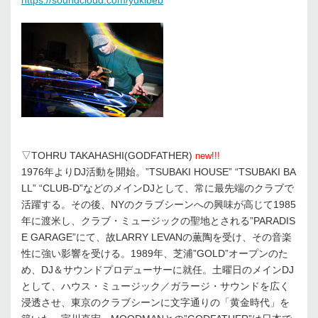
https://soundcloud.com/yukibeb
▽TOHRU TAKAHASHI(GODFATHER)
new!!!
1976年よりDJ活動を開始。”TSUBAKI HOUSE” “TSUBAKI BA
LL” “CLUB-D”などのメインDJとして、常に最先端のクラブで
活躍する。その後、NYのクラブシーンへの興味が高じて1985
年に渡米し、クラブ・ミュージックの聖地とされる”PARADIS
E GARAGE”にて、故LARRY LEVANの薫陶を受け、その音楽
性に強い影響を受ける。1989年、芝浦”GOLD”オープンのた
め、DJ＆サウンドプロデューサーに就任。土曜日のメインDJ
として、ハウス・ミュージック／ガラージ・サウンドを広く
浸透させ、東京のクラブシーンに文字通りの「黄金時代」を