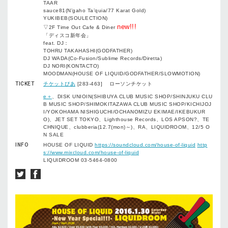
TAAR
sauce81(N’gaho Ta’quia/77 Karat Gold)
YUKIBEB(SOULECTION)
new!!!
▽2F Time Out Cafe & Diner
「ディスコ新年会」
feat. DJ：
TOHRU TAKAHASHI(GODFATHER)
DJ WADA(Co-Fusion/Sublime Records/Diretta)
DJ NORI(KONTACTO)
MOODMAN(HOUSE OF LIQUID/GODFATHER/SLOWMOTION)
TICKET
チケットぴあ
[283-463] ローソンチケット
e＋
、DISK UNIOIN(SHIBUYA CLUB MUSIC SHOP/SHINJUKU CLU
B MUSIC SHOP/SHIMOKITAZAWA CLUB MUSIC SHOP/KICHIJOJ
I/YOKOHAMA NISHIGUCHI/OCHANOMIZU EKIMAE/IKEBUKUR
O)、JET SET TOKYO、Lighthouse Records、LOS APSON?、TE
CHNIQUE、clubberia(12.7(mon)～)、RA、LIQUIDROOM、12/5 O
N SALE
INFO
HOUSE OF LIQUID
https://soundcloud.com/house-of-liquid
http
s://www.mixcloud.com/house-of-liquid
LIQUIDROOM 03-5464-0800