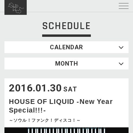
SCHEDULE
CALENDAR
2026.08
MONTH
SUN
MON
TUE
WED
THU
FRI
SAT
1
2016.01.30
2
3
4
5
6
7
8
SAT
9
10
11
12
13
14
15
HOUSE OF LIQUID -New Year
16
17
18
19
20
21
22
Special!!!-
23
24
25
26
27
28
29
30
31
～ソウル！ファンク！ディスコ！～