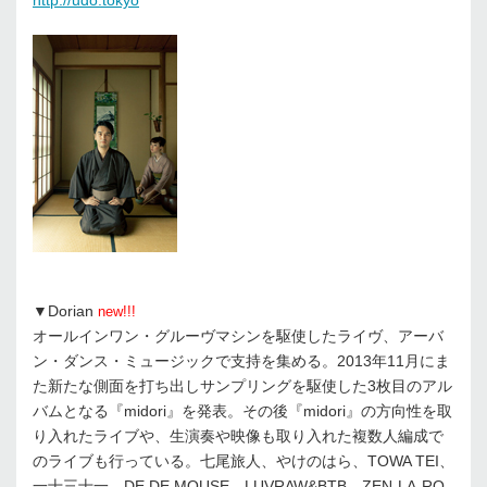
http://udo.tokyo
▼Dorian
new!!!
オールインワン・グルーヴマシンを駆使したライヴ、アーバ
ン・ダンス・ミュージックで支持を集める。2013年11月にま
た新たな側面を打ち出しサンプリングを駆使した3枚目のアル
バムとなる『midori』を発表。その後『midori』の方向性を取
り入れたライブや、生演奏や映像も取り入れた複数人編成で
のライブも行っている。七尾旅人、やけのはら、TOWA TEI、
一十三十一、DE DE MOUSE、LUVRAW&BTB、ZEN-LA-RO