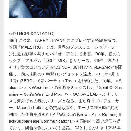
☆DJ NORI(KONTACTO)
’86年に渡米、LARRY LEVANと共にプレイする経験を持つ。
映画『MAESTRO』では、世界のダンスミュージック・シー
ンに最も影響を与えたパイオニアとして出演。’06年、初のミ
ックス・アルバム『LOFT MIX』をリリース。’09年、彼のキ
ャリア集大成ともいえる“DJ NORI 30TH ANNIVERSARY”を開
催し、前人未到の30時間ロングセットを達成。2013年6月よ
り青山ZEROにて新パーティ＜Tree＞を始動した。同年、＜S
alsoul＞と＜West End＞の音源をミックスした『Spirit Of Sun
shine – Nori’s West End Mix』を＜OCTAVE LAB＞よりリリー
スし海外でも人気のシリーズとなる。また奇才プロデューサ
ー、Maurice Fultonとの交流も深く、モーリス来日時に共同
制作した楽曲を収めたEP『We Don’t Know EP』＜Running B
ack/Bubbletease Communications＞も国内外で高い評価を得
ており、楽曲制作においても活躍。DJとしてのキャリア35年