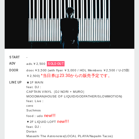
START
-
ADV
adv.￥2,500
SOLD OUT
DOOR
door.￥3,500 (with flyer ￥3,000 / HOL Members ￥2,500 / U-25割
*当日券は23:30からの販売予定です。
￥2,500)
LINE UP
★1F MAIN
feat. DJ：
CAPTAIN VINYL［DJ NORI + MURO］
MOODMAN(HOUSE OF LIQUID/GODFATHER/SLOWMOTION)
feat. Live：
cero
Suchmos
new!!!
food：udo
new!!!
▼2F LIQUID LOFT
feat. DJ：
Dorian
Masashi The Astronotes(LOCAL PLAYA/Napalm Tacos)