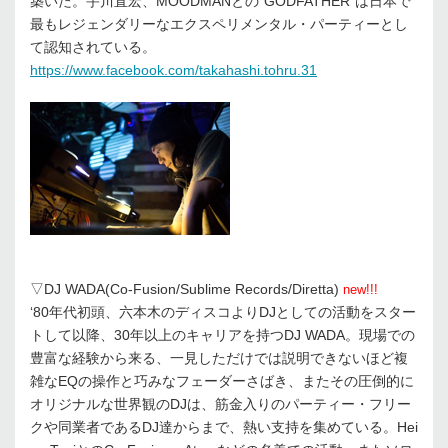
築いた。宇川直宏、MOODMANとの”GODFATHER”は日本で
最もレジェンダリーなエクスペリメンタル・パーティーとし
て認知されている。
https://www.facebook.com/takahashi.tohru.31
▽DJ WADA(Co-Fusion/Sublime Records/Diretta)
new!!!
‘80年代初頭、六本木のディスコよりDJとしての活動をスター
トして以降、30年以上のキャリアを持つDJ WADA。現場での
豊富な経験から来る、一見しただけでは説明できないほど複
雑なEQの操作と巧みなフェーダーさばき、またその圧倒的に
オリジナルな世界観のDJは、筋金入りのパーティー・フリー
クや同業者であるDJ達からまで、熱い支持を集めている。Hei