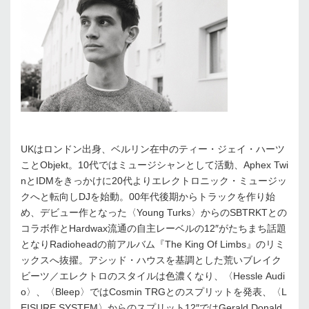
UKはロンドン出身、ベルリン在中のティー・ジェイ・ハーツ
ことObjekt。10代ではミュージシャンとして活動、Aphex Twi
nとIDMをきっかけに20代よりエレクトロニック・ミュージッ
クへと転向しDJを始動。00年代後期からトラックを作り始
め、デビュー作となった〈Young Turks〉からのSBTRKTとの
コラボ作とHardwax流通の自主レーベルの12″がたちまち話題
となりRadioheadの前アルバム『The King Of Limbs』のリミ
ックスへ抜擢。アシッド・ハウスを基調とした荒いブレイク
ビーツ／エレクトロのスタイルは色濃くなり、〈Hessle Audi
o〉、〈Bleep〉ではCosmin TRGとのスプリットを発表、〈L
EISURE SYSTEM〉からのスプリット12″ではGerald Donald