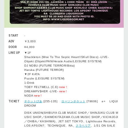
START
-
ADV
￥3,000
DOOR
¥4,000
LINE UP
▼1F
Shackleton (Woe To The Septic Heart!/SKull Disco) -LIVE-
Objekt (Objekt/PAN/Hessle Audio/LEISURE SYSTEM)
DJ NOBU (FUTURE TERROR/Bitta)
Haruka (FUTURE TERROR)
▼2F KATA
Puzzle (LEISURE SYSTEM)
1-Drink
TOBY FELTWELL (C.E)
new！
DREAMPV$HER -LIVE-
new！
NODA
new！
TICKET
チケットぴあ
[255-135]
ローソンチケット
[79606] e+ LIQUI
DROOM
DISK UNION(SHIBUYA CLUB MUSIC SHOP／SHINJUKU CLUB M
USIC SHOP／SHIMOKITAZAWA CLUB MUSIC SHOP／KICHIJOJI
／CHIBA／KASHIWA)、JET SET TOKYO、Lighthouse Records、
LOS APSON?、TECHNIQUE、RA、
クラベリア
、1/31 ON SALE