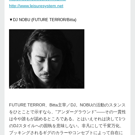
http://www.leisuresystem.net
▼DJ NOBU (FUTURE TERROR/Bitta)
FUTURE TERROR、Bitta主宰／DJ。NOBUの活動のスタンス
をひとことで示すなら、”アンダーグラウンド”――その一貫性
は今や誰もが認めるところである。とはいえそれは決して1つ
のDJスタイルへの固執を意味しない。非凡にして千変万化、
ブッキングされるギグのカラーやコンセプトによって自在に