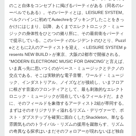
のこと自体をコンセプトに掲げるパーティがある（同名のレ
ーベルでもある）。そのパーティとは、LEISURE SYSTEM。
ベルクハインに初めてAutechreをブッキングしたことをきっ
かけにはじまり、以降、あくまでエレクトロニック・ミュー
ジックの身体性をひとつの拠り所に、その最前衛をパーティ
で提示している。このパーティのレジデントのひとり、Puzzl
eとともに2人のアーティストを迎え、＜LEISURE SYSTEM p
resents NEW BUILD＞が東京、大阪の2都市で開催される。
“MODERN ELECTRONIC MUSIC FOR DANCING”と言えば、
いま真っ先に思いつくのがベース・ミュージックとテクノの
交点である。そこは実験的な電子音響、ワールド・ミュージ
ック、インダストリアル、ノイズなどが接続し、いまフロア
に根ざす音楽のフロンティアとして、最も刺激的なエレクト
ロニック・ミュージックが混在しているフィールドだ。まさ
に、そのフィールドを象徴するアーティスト2組が帯同する。
まずはそのオリジナリティ溢れるリズム・デリヴァーで、ポ
スト・ダブステップを確実に面白くしたShackleton。単なる
雰囲気もののトライバル・リズムの援用を蹴散らす、リズム
の奇異なる探求はいまだそのフォロアーが現れないほど独自