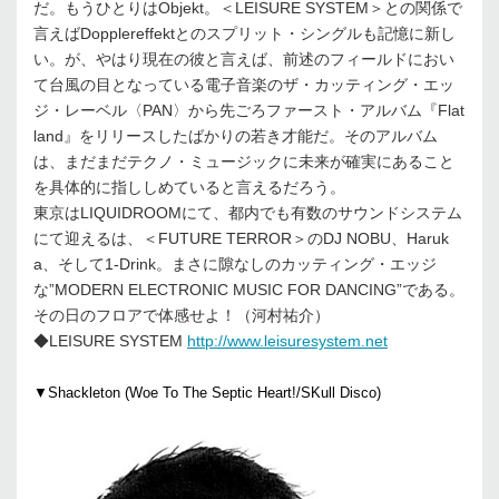
だ。もうひとりはObjekt。＜LEISURE SYSTEM＞との関係で
言えばDopplereffektとのスプリット・シングルも記憶に新し
い。が、やはり現在の彼と言えば、前述のフィールドにおい
て台風の目となっている電子音楽のザ・カッティング・エッ
ジ・レーベル〈PAN〉から先ごろファースト・アルバム『Flat
land』をリリースしたばかりの若き才能だ。そのアルバム
は、まだまだテクノ・ミュージックに未来が確実にあること
を具体的に指ししめていると言えるだろう。
東京はLIQUIDROOMにて、都内でも有数のサウンドシステム
にて迎えるは、＜FUTURE TERROR＞のDJ NOBU、Haruk
a、そして1-Drink。まさに隙なしのカッティング・エッジ
な”MODERN ELECTRONIC MUSIC FOR DANCING”である。
その日のフロアで体感せよ！（河村祐介）
◆LEISURE SYSTEM
http://www.leisuresystem.net
▼Shackleton (Woe To The Septic Heart!/SKull Disco)