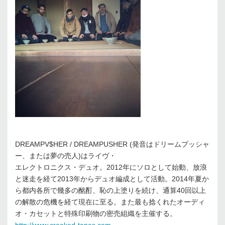
DREAMPV$HER / DREAMPUSHER (発音はドリームプッシャ
ー、または夢の売人)はライヴ・
エレクトロニクス・デュオ。2012年にソロとして始動、放浪
と迷走を経て2013年からデュオ編成として活動。2014年夏か
ら都内各所で幾多の酩酊、恥の上塗りを続け、通算40回以上
の解散の危機を経て現在に至る。また最も捻くれたオーディ
オ・カセットと特殊印刷物の密売組織を主催する。
http://www.crooked-tapes.com