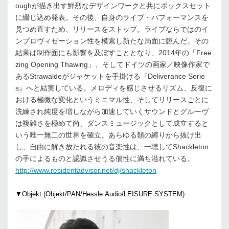
oughが描き出す鮮烈なデザインワークと共にボックスセット
に綴じ込め発表。その後、自身のライブ・パフォーマンスを
見つめ直すため、リリースをストップ。ライブならではのイ
ンプロヴィゼーション性を模索し新たな局面に臨んだ。その
結果は制作面にも影響を及ぼすこととなり、2014年の「Free
zing Opening Thawing」、そしてドイツの画家／映像作家で
あるStrawaldeがジャケットを手掛ける『Deliverance Serie
s』へと結実している。メロディを感じさせるリズム、反復に
おける極微な変化というミニマル性、そしてリリースごとに
洗練され純度を増しながら加速していくサウンドとグルーヴ
は複雑さを極めて尚、ダンスミュージックとして成立すると
いう唯一無二の世界を確立。あらゆる類の縛りから抜け出
し、自由に解き放たれる彼の音楽性は、一聴してShackleton
の手によるものと認識させうる個性に満ち溢れている。
http://www.residentadvisor.net/dj/shackleton
▼Objekt (Objekt/PAN/Hessle Audio/LEISURE SYSTEM)