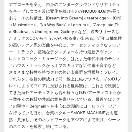
アプローチを変え、自身のアンダーグラウンドなリアリティ
をキープしつつも常に変化を続けるのがNOBUのDJの特長で
あり、その片鱗は、[Dream Into Dream]＜tearbridge＞, [ON]
＜Musicmine＞, [No Way Back]＜Lastrum＞, [Creep Into Th
e Shadows]＜Underground Gallery＞など、過去リリースし
たミックスCDからもうかがい知る事が出来る。近年は抽象性
の高いテクノ系の楽曲を中心に、オーセンティックなフロア
ー・トラック、複雑なテクスチャーを持つ最新アヴァン・エ
レクトロニック・ミュージック、はたまた年代不詳のテクノ
／ハウス・トラックからオブスキュアな近代電子音楽など、
さまざまな特性を持つクセの強い楽曲群を垣根無くプレイ。
それらを、抜群の構成力で同一線上に結びつける。そのDJプ
レイによってフロアに投影される世界観は、これまで競演し
てきた海外アーティストも含め様々なDJやアーティストらか
ら数多くの称賛や共感の意を寄せられている。最近ではテク
ノの聖地＜Berghain＞を中心に定期的にヨーロッパ・ツアー
を行っているほか、台湾のクルーSMOKE MACHINEとも連
携・共振し、そのネットワークをアジアにまで拡げ、シーン
のネクストを模索し続けている。