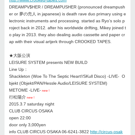
DREAMPV$HER / DREAMPUSHER (pronounced dreampush
er or 夢の売人 in japanese) is death rave duo primary using e
lectronic instruments and processing. started as Ryo’s solo p
roject back in 2012. after his worldwide drifting, Mikey joined t
o play in 2013. they also dealing audio cassette and paper cr
ap with their visual artjerk through CROOKED TAPES.
★大阪公演
LEISURE SYSTEM presents NEW BUILD
Line Up：
Shackleton (Woe To The Septic Heart!/SKull Disco) -LIVE- O
bjekt (Objekt/PAN/Hessle Audio/LEISURE SYSTEM)
METOME -LIVE-
new！
行松陽介
new！
2015.3.7 saturday night
CLUB CIRCUS OSAKA
open 22:00
door only 3,000yen
info CLUB CIRCUS OSAKA 06-6241-3822
http://circus-osak