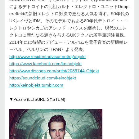
によるデトロイトの元祖カルト・エレクトロ・ユニットDoppl
ereffektの新旧エレクトロ対決で更なる人気を博す。90年代の
UKレイヴとIDM、そのモデルでもある80年代デトロイト・エ
レクトロやシカゴのアシッド・ハウスを継承し、現代のエレ
クトロに新たなる輝きを与えるUKテクノの若手筆頭注目株。
2014年には待望のデビュー・アルバムを電子音楽の新機軸レ
ーベル、ベルリンの〈PAN〉より発表。
http://www.residentadvisor.net/dj/objekt
https://www.facebook.com/keinobjekt
http://www.discogs.com/artist/2089744-Objekt
https://soundcloud.com/keinobjekt
http://keinobjekt.tumblr.com
▼Puzzle (LEISURE SYSTEM)