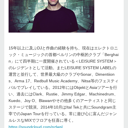
15年以上に及ぶDJと作曲の経験を持ち、現在はエレクトロニ
ック・ミュージックの首都ベルリンの中枢的クラブ「Berghai
n」にて四半期に一度開催されている＜LEISURE SYSTEM＞
のレジデントとして活動。またLEISURE SYSTEM LABELの
運営と並行して、世界最大級のクラブやSonar、Dimentiion
s、Arma 17、Redbull Music Academy、Nitsa等のフェスティ
バルでプレイしている。2012年にはObjektとAsiaツアーを行
い、過去にはClark、Rustie、Jimmy Edgar、Machinedrum、
Kuedo、Joy O、Blawanやその他多くのアーティストと同じ
ステージで競演。2014年10月はItal Tekと共にSoundgram主
宰でのJapan Tourを行っている。常に遊び心に富んだジャン
ルレスなMIXでフロアを狂喜に導く。
https://soundcloud.com/pzlwsl