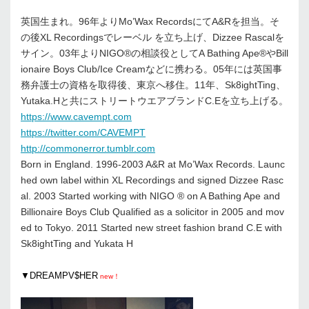
英国生まれ。96年よりMo’Wax RecordsにてA&Rを担当。そ
の後XL Recordingsでレーベル を立ち上げ、Dizzee Rascalを
サイン。03年よりNIGO®の相談役としてA Bathing Ape®やBill
ionaire Boys Club/Ice Creamなどに携わる。05年には英国事
務弁護士の資格を取得後、東京へ移住。11年、Sk8ightTing、
Yutaka.Hと共にストリートウエアブランドC.Eを立ち上げる。
https://www.cavempt.com
https://twitter.com/CAVEMPT
http://commonerror.tumblr.com
Born in England. 1996-2003 A&R at Mo’Wax Records. Launc
hed own label within XL Recordings and signed Dizzee Rasc
al. 2003 Started working with NIGO ® on A Bathing Ape and
Billionaire Boys Club Qualified as a solicitor in 2005 and mov
ed to Tokyo. 2011 Started new street fashion brand C.E with
Sk8ightTing and Yukata H
▼DREAMPV$HER
new！