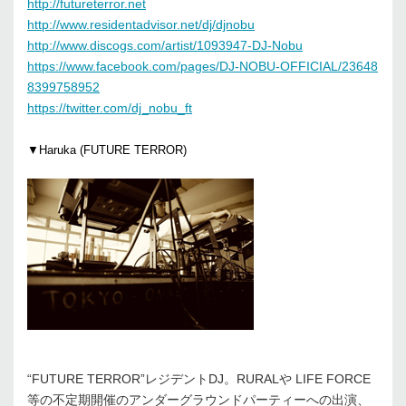
http://futureterror.net
http://www.residentadvisor.net/dj/djnobu
http://www.discogs.com/artist/1093947-DJ-Nobu
https://www.facebook.com/pages/DJ-NOBU-OFFICIAL/23648
8399758952
https://twitter.com/dj_nobu_ft
▼Haruka (FUTURE TERROR)
“FUTURE TERROR”レジデントDJ。RURALや LIFE FORCE
等の不定期開催のアンダーグラウンドパーティーへの出演、