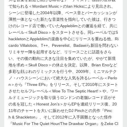
で知られる＜Mordant Music＞のIan Hicksにより見出され、
シーンに登場した2004年以降、ベース音とパーカッションが
渾然一体となった新たな音楽性を指向していた彼は、行きつ
けのレコード店で働いていたAppleblimとの邂逅を経て、共に
レーベル＜Skull Disco＞をスタートさせる。同レーベルではS
hackletonとAppleblimの楽曲を中心にリリースを重ねる他、Ri
cardo Villalobos、T++、Peverelist、Badawiら新旧を問わない
リミキサー陣を起用するなど、リリースごとに話題をさら
い、その後の動向に大きな注目を集めていたが、やがて新境
地を求め＜Skull Disco＞の休止を決定。以降、Brian Enoなど
多彩な顔ぶれのリミックスを行う中、2009年、ミニマルテク
ノ・ハウスシーンにおいて絶大な人気を誇るレーベル＜Perlo
n＞から『Three EPs』をリリース。そして2010年にスタート
させたセルフレーベル＜Woe To The Septic Heart!＞や、ワー
ルドミュージックを取り扱うロンドンの老舗レコード店がそ
の名を冠した＜Honest Jon’s＞からEPを連続リリース後、20
11年のチャートを大いに賑わせたDJ Pinchとの共作『Pinc
h & Shackleton』、そして2012年に入手困難となった怪作
『Music For The Quiet Hour/The Drawbar Organ』をZeke Cl