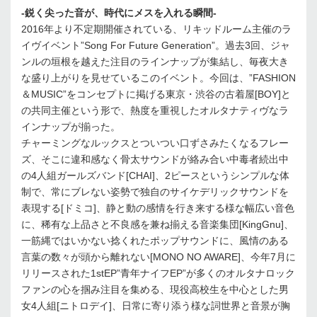
-鋭く尖った音が、時代にメスを入れる瞬間-
2016年より不定期開催されている、リキッドルーム主催のラ
イヴイベント”Song For Future Generation”。過去3回、ジャ
ンルの垣根を越えた注目のラインナップが集結し、毎夜大き
な盛り上がりを見せているこのイベント。今回は、”FASHION
＆MUSIC”をコンセプトに掲げる東京・渋谷の古着屋[BOY]と
の共同主催という形で、熱度を重視したオルタナティヴなラ
インナップが揃った。
チャーミングなルックスとついつい口ずさみたくなるフレー
ズ、そこに違和感なく骨太サウンドが絡み合い中毒者続出中
の4人組ガールズバンド[CHAI]、2ピースというシンプルな体
制で、常にブレない姿勢で独自のサイケデリックサウンドを
表現する[ドミコ]、静と動の感情を行き来する様な幅広い音色
に、稀有な上品さと不良感を兼ね揃える音楽集団[KingGnu]、
一筋縄ではいかない捻くれたポップサウンドに、風情のある
言葉の数々が頭から離れない[MONO NO AWARE]、今年7月に
リリースされた1stEP”青年ナイフEP”が多くのオルタナロック
ファンの心を掴み注目を集める、現役高校生を中心とした男
女4人組[ニトロデイ]、日常に寄り添う様な詞世界と音景が胸