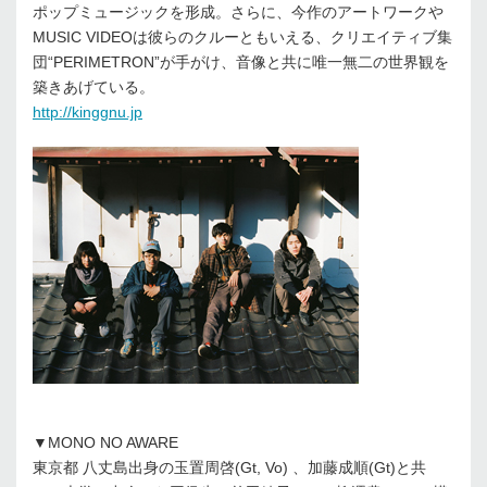
ポップミュージックを形成。さらに、今作のアートワークや
MUSIC VIDEOは彼らのクルーともいえる、クリエイティブ集
団“PERIMETRON”が手がけ、音像と共に唯一無二の世界観を
築きあげている。
http://kinggnu.jp
▼MONO NO AWARE
東京都 八丈島出身の玉置周啓(Gt, Vo) 、加藤成順(Gt)と共