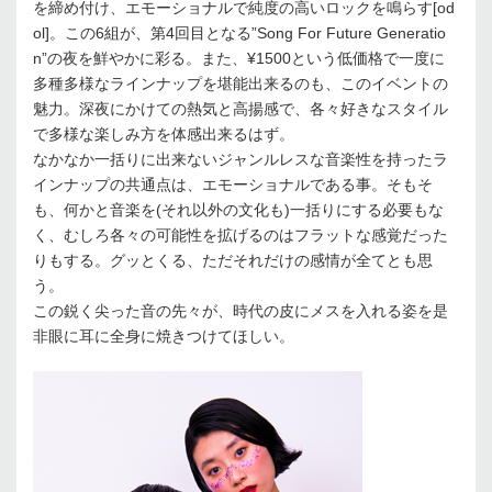
を締め付け、エモーショナルで純度の高いロックを鳴らす[od
ol]。この6組が、第4回目となる”Song For Future Generatio
n”の夜を鮮やかに彩る。また、¥1500という低価格で一度に
多種多様なラインナップを堪能出来るのも、このイベントの
魅力。深夜にかけての熱気と高揚感で、各々好きなスタイル
で多様な楽しみ方を体感出来るはず。
なかなか一括りに出来ないジャンルレスな音楽性を持ったラ
インナップの共通点は、エモーショナルである事。そもそ
も、何かと音楽を(それ以外の文化も)一括りにする必要もな
く、むしろ各々の可能性を拡げるのはフラットな感覚だった
りもする。グッとくる、ただそれだけの感情が全てとも思
う。
この鋭く尖った音の先々が、時代の皮にメスを入れる姿を是
非眼に耳に全身に焼きつけてほしい。