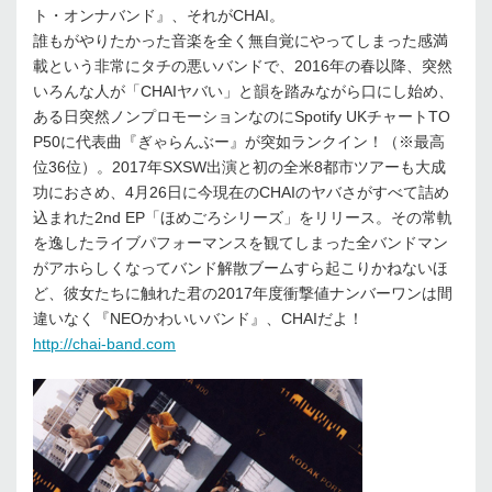
ト・オンナバンド』、それがCHAI。
誰もがやりたかった音楽を全く無自覚にやってしまった感満
載という非常にタチの悪いバンドで、2016年の春以降、突然
いろんな人が「CHAIヤバい」と韻を踏みながら口にし始め、
ある日突然ノンプロモーションなのにSpotify UKチャートTO
P50に代表曲『ぎゃらんぶー』が突如ランクイン！（※最高
位36位）。2017年SXSW出演と初の全米8都市ツアーも大成
功におさめ、4月26日に今現在のCHAIのヤバさがすべて詰め
込まれた2nd EP「ほめごろシリーズ」をリリース。その常軌
を逸したライブパフォーマンスを観てしまった全バンドマン
がアホらしくなってバンド解散ブームすら起こりかねないほ
ど、彼女たちに触れた君の2017年度衝撃値ナンバーワンは間
違いなく『NEOかわいいバンド』、CHAIだよ！
http://chai-band.com