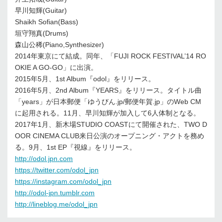
早川知輝(Guitar)
Shaikh Sofian(Bass)
垣守翔真(Drums)
森山公稀(Piano,Synthesizer)
2014年東京にて結成。同年、「FUJI ROCK FESTIVAL’14 RO
OKIE A GO-GO」に出演。
2015年5月、1st Album『odol』をリリース。
2016年5月、2nd Album『YEARS』をリリース。タイトル曲
「years」が日本郵便「ゆうびん.jp/郵便年賀.jp」のWeb CM
に起用される。11月、早川知輝が加入して6人体制となる。
2017年1月、新木場STUDIO COASTにて開催された、TWO D
OOR CINEMA CLUB来日公演のオープニング・アクトを務め
る。9月、1st EP『視線』をリリース。
http://odol.jpn.com
https://twitter.com/odol_jpn
https://instagram.com/odol_jpn
http://odol-jpn.tumblr.com
http://lineblog.me/odol_jpn