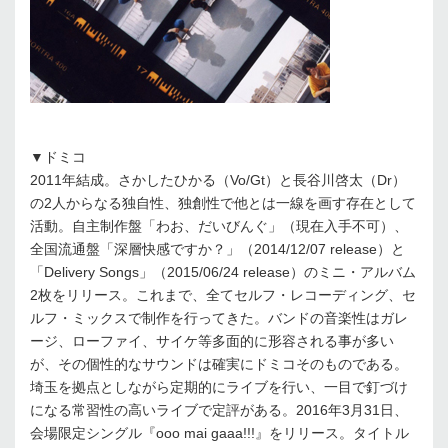
▼ドミコ
2011年結成。さかしたひかる（Vo/Gt）と長谷川啓太（Dr）
の2人からなる独自性、独創性で他とは一線を画す存在として
活動。自主制作盤「わお、だいびんぐ」（現在入手不可）、
全国流通盤「深層快感ですか？」（2014/12/07 release）と
「Delivery Songs」（2015/06/24 release）のミニ・アルバム
2枚をリリース。これまで、全てセルフ・レコーディング、セ
ルフ・ミックスで制作を行ってきた。バンドの音楽性はガレ
ージ、ローファイ、サイケ等多面的に形容される事が多い
が、その個性的なサウンドは確実にドミコそのものである。
埼玉を拠点としながら定期的にライブを行い、一目で釘づけ
になる常習性の高いライブで定評がある。2016年3月31日、
会場限定シングル『ooo mai gaaa!!!』をリリース。タイトル