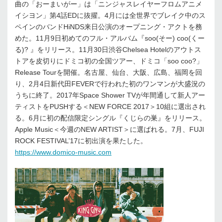
曲の「おーまいがー」は「ニンジャスレイヤーフロムアニメ
イシヨン」第4話EDに抜擢。4月には全世界でブレイク中のス
ペインのバンドHiNDS来日公演のオープニング・アクトを務
めた。11月9日初めてのフル・アルバム『soo(そー) coo(くー
る)? 』をリリース。11月30日渋谷Chelsea Hotelのアウトス
トアを皮切りにドミコ初の全国ツアー、ドミコ「soo coo?」
Release Tourを開催。名古屋、仙台、大阪、広島、福岡を回
り、2月4日新代田FEVERで行われた初のワンマンが大盛況の
うちに終了。2017年Space Shower TVが年間通して新人アー
ティストをPUSHする＜NEW FORCE 2017＞10組に選出され
る。6月に初の配信限定シングル『くじらの巣』をリリース。
Apple Music＜今週のNEW ARTIST＞に選ばれる。7月、FUJI
ROCK FESTIVAL’17に初出演を果たした。
https://www.domico-music.com