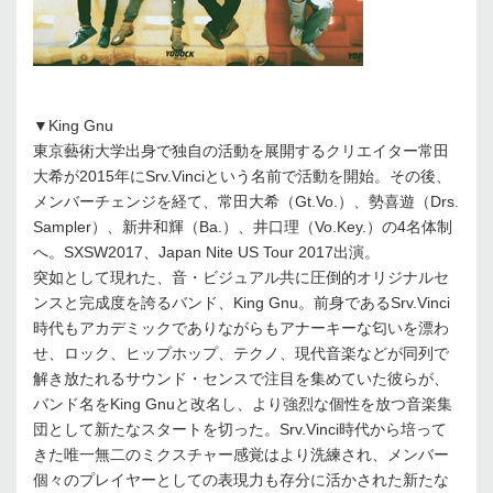
▼King Gnu
東京藝術大学出身で独自の活動を展開するクリエイター常田
大希が2015年にSrv.Vinciという名前で活動を開始。その後、
メンバーチェンジを経て、常田大希（Gt.Vo.）、勢喜遊（Drs.
Sampler）、新井和輝（Ba.）、井口理（Vo.Key.）の4名体制
へ。SXSW2017、Japan Nite US Tour 2017出演。
突如として現れた、音・ビジュアル共に圧倒的オリジナルセ
ンスと完成度を誇るバンド、King Gnu。前身であるSrv.Vinci
時代もアカデミックでありながらもアナーキーな匂いを漂わ
せ、ロック、ヒップホップ、テクノ、現代音楽などが同列で
解き放たれるサウンド・センスで注目を集めていた彼らが、
バンド名をKing Gnuと改名し、より強烈な個性を放つ音楽集
団として新たなスタートを切った。Srv.Vinci時代から培って
きた唯一無二のミクスチャー感覚はより洗練され、メンバー
個々のプレイヤーとしての表現力も存分に活かされた新たな