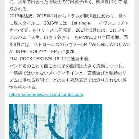
に、大学で出会った同級生の竹田綾子(Ba)、柳澤豊(Dr) で 構
成される。
2013年結成。2015年1月からドラムが柳澤豊に変わり、徐々
に現スタイルに。2016年には、1st single、「イワンコッチャ
ナイ/ダダ」をリリースし即完売。2017年3月には、1st フル
アルバム「人生、山おり谷おり」をP-VINEより全国流通。同
年8月には、ペトロールズのカヴァーEP「WHERE, WHO, WH
AT IS PETROLZ?? – EP」に参加。
FUJI ROCK FESTIVAL’16 ’17に連続出演。
バンド名のごとく曲ごとにその曲調は大きく流動しつつも、
一筋縄ではいかないメロディラインと、言葉遊びと独特のリ
ズムに溢れる歌詞で、どの曲も喜怒哀楽では測りきれない感
情を抱かせる。
http://mononoaware-band.tumblr.com