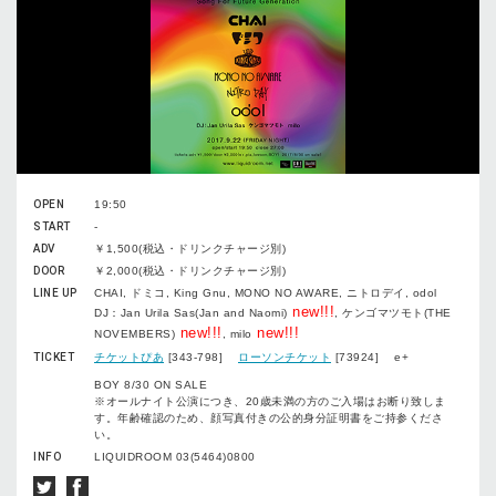
OPEN
19:50
START
-
ADV
￥1,500(税込・ドリンクチャージ別)
DOOR
￥2,000(税込・ドリンクチャージ別)
LINE UP
CHAI, ドミコ, King Gnu, MONO NO AWARE, ニトロデイ, odol
new!!!
DJ：Jan Urila Sas(Jan and Naomi)
, ケンゴマツモト(THE
new!!!
new!!!
NOVEMBERS)
, milo
TICKET
チケットぴあ
[343-798]
ローソンチケット
[73924] e+
BOY 8/30 ON SALE
※オールナイト公演につき、20歳未満の方のご入場はお断り致しま
す。年齢確認のため、顔写真付きの公的身分証明書をご持参くださ
い。
INFO
LIQUIDROOM 03(5464)0800