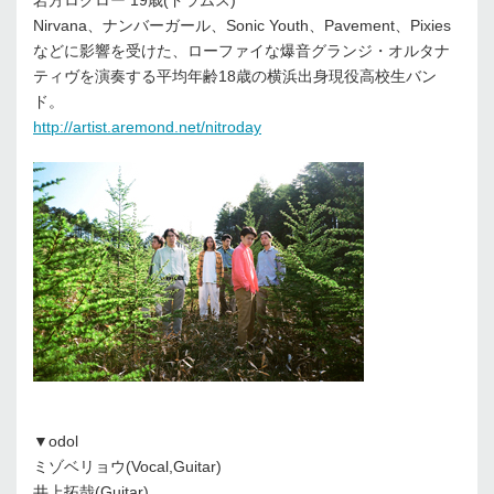
Nirvana、ナンバーガール、Sonic Youth、Pavement、Pixies
などに影響を受けた、ローファイな爆音グランジ・オルタナ
ティヴを演奏する平均年齢18歳の横浜出身現役高校生バン
ド。
http://artist.aremond.net/nitroday
▼odol
ミゾベリョウ(Vocal,Guitar)
井上拓哉(Guitar)