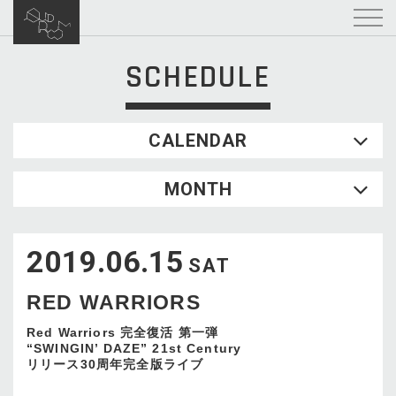
SCHEDULE
CALENDAR
2026.08
MONTH
SUN
MON
TUE
WED
THU
FRI
SAT
1
2019.06.15
2
3
4
5
6
7
8
SAT
9
10
11
12
13
14
15
RED WARRIORS
16
17
18
19
20
21
22
23
24
25
26
27
28
29
Red Warriors 完全復活 第一弾
“SWINGIN’ DAZE” 21st Century
30
31
リリース30周年完全版ライブ