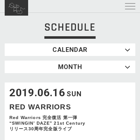
SCHEDULE
CALENDAR
2026.08
MONTH
SUN
MON
TUE
WED
THU
FRI
SAT
1
2019.06.16
2
3
4
5
6
7
8
SUN
9
10
11
12
13
14
15
RED WARRIORS
16
17
18
19
20
21
22
23
24
25
26
27
28
29
Red Warriors 完全復活 第一弾
“SWINGIN’ DAZE” 21st Century
30
31
リリース30周年完全版ライブ