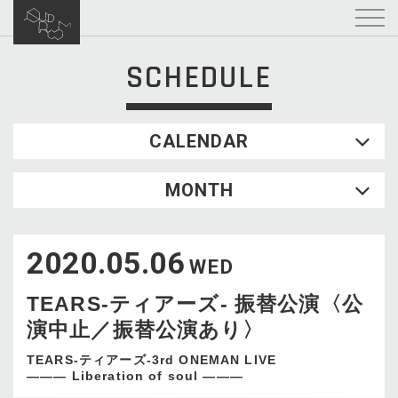
SCHEDULE
CALENDAR
2026.08
MONTH
SUN
MON
TUE
WED
THU
FRI
SAT
1
2020.05.06
2
3
4
5
6
7
8
WED
9
10
11
12
13
14
15
TEARS-ティアーズ- 振替公演〈公
16
17
18
19
20
21
22
演中止／振替公演あり〉
23
24
25
26
27
28
29
30
31
TEARS-ティアーズ-3rd ONEMAN LIVE
——— Liberation of soul ———