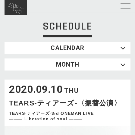
SCHEDULE
CALENDAR
2026.08
MONTH
SUN
MON
TUE
WED
THU
FRI
SAT
1
2020.09.10
2
3
4
5
6
7
8
THU
9
10
11
12
13
14
15
TEARS-ティアーズ-〈振替公演〉
16
17
18
19
20
21
22
23
24
25
26
27
28
29
TEARS-ティアーズ-3rd ONEMAN LIVE
——— Liberation of soul ———
30
31