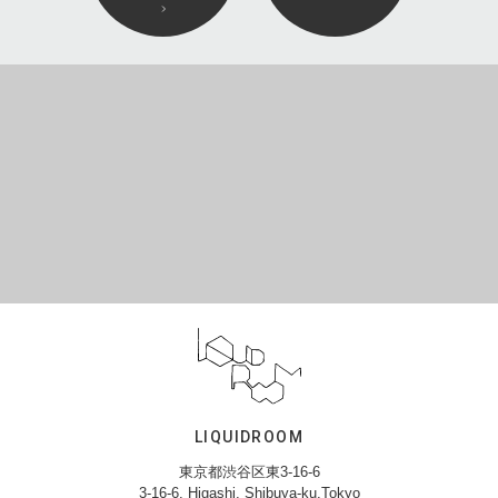
LIQUIDROOM
東京都渋谷区東3-16-6
3-16-6, Higashi, Shibuya-ku,Tokyo