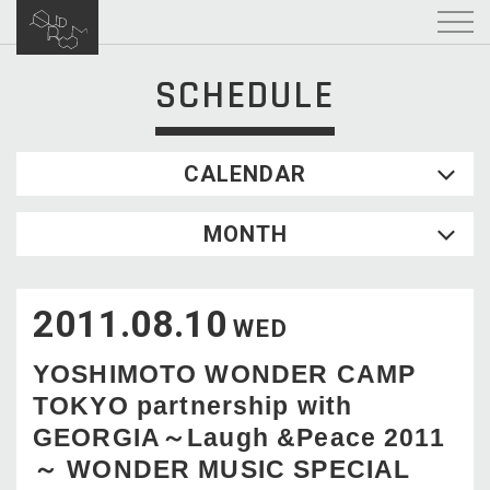
SCHEDULE
CALENDAR
2026.08
MONTH
SUN
MON
TUE
WED
THU
FRI
SAT
1
2011.08.10
2
3
4
5
6
7
8
WED
9
10
11
12
13
14
15
YOSHIMOTO WONDER CAMP
16
17
18
19
20
21
22
TOKYO partnership with
23
24
25
26
27
28
29
GEORGIA～Laugh &Peace 2011
30
31
～ WONDER MUSIC SPECIAL