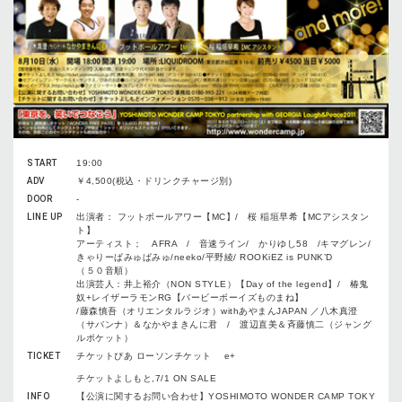
START
19:00
ADV
￥4,500(税込・ドリンクチャージ別)
DOOR
-
LINE UP
出演者： フットボールアワー【MC】/ 桜 稲垣早希【MCアシスタン
ト】
アーティスト； AFRA / 音速ライン/ かりゆし58 /キマグレン/
きゃりーぱみゅぱみゅ/neeko/平野綾/ ROOKiEZ is PUNK’D
（５０音順）
出演芸人：井上裕介（NON STYLE）【Day of the legend】/ 椿鬼
奴+レイザーラモンRG【バービーボーイズものまね】
/藤森慎吾（オリエンタルラジオ）withあやまんJAPAN ／八木真澄
（サバンナ）＆なかやまきんに君 / 渡辺直美＆斉藤慎二（ジャング
ルポケット）
TICKET
チケットぴあ ローソンチケット e+
チケットよしもと,7/1 ON SALE
INFO
【公演に関するお問い合わせ】YOSHIMOTO WONDER CAMP TOKY