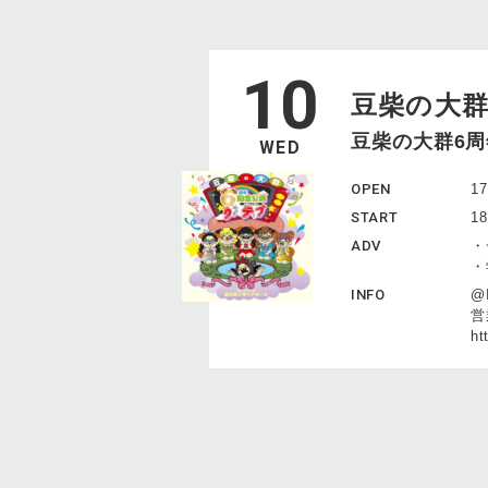
10
豆柴の大
豆柴の大群6周
WED
OPEN
17
START
18
ADV
・
・
INFO
@I
営
ht