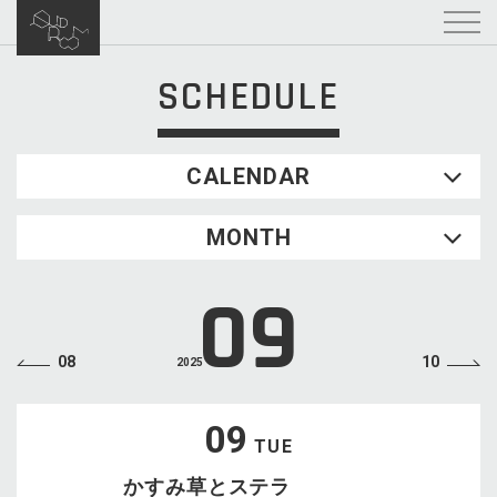
SCHEDULE
CALENDAR
2026.08
MONTH
SUN
MON
TUE
WED
THU
FRI
SAT
1
09
2
3
4
5
6
7
8
9
10
11
12
13
14
15
08
10
2025
16
17
18
19
20
21
22
23
24
25
26
27
28
29
09
TUE
30
31
かすみ草とステラ