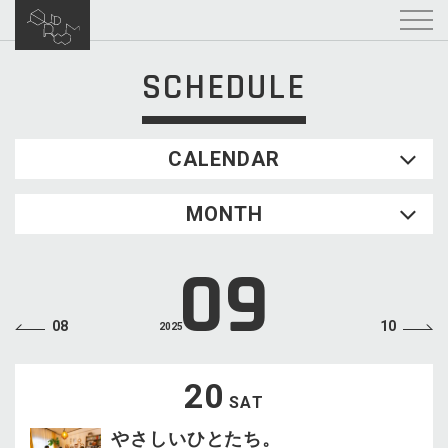
SCHEDULE
CALENDAR
2026.08
MONTH
SUN
MON
TUE
WED
THU
FRI
SAT
1
09
2
3
4
5
6
7
8
9
10
11
12
13
14
15
08
10
2025
16
17
18
19
20
21
22
23
24
25
26
27
28
29
20
SAT
30
31
やさしいひとたち。