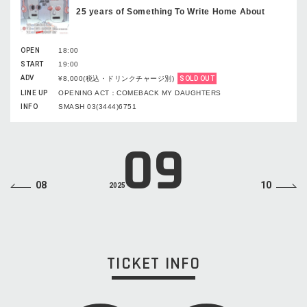
25 years of Something To Write Home About
OPEN
18:00
START
19:00
ADV
¥8,000(税込・ドリンクチャージ別)
SOLD OUT
LINE UP
OPENING ACT：COMEBACK MY DAUGHTERS
INFO
SMASH 03(3444)6751
09
08
10
2025
TICKET INFO