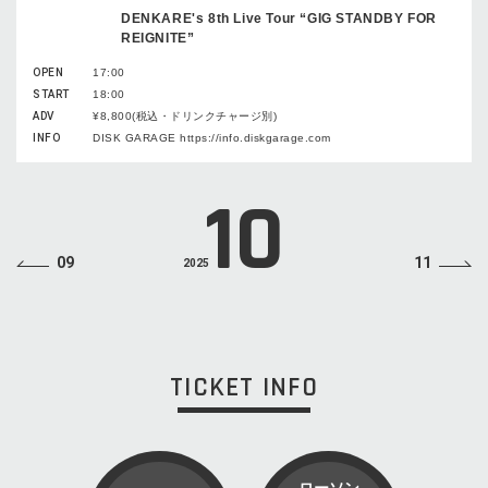
DENKARE's 8th Live Tour “GIG STANDBY FOR
REIGNITE”
OPEN
17:00
START
18:00
ADV
¥8,800(税込・ドリンクチャージ別)
INFO
DISK GARAGE https://info.diskgarage.com
10
09
11
2025
TICKET INFO
ローソン