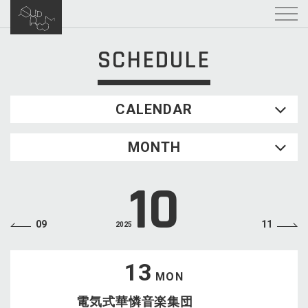
SCHEDULE
CALENDAR
2026.08
MONTH
SUN
MON
TUE
WED
THU
FRI
SAT
1
10
2
3
4
5
6
7
8
9
10
11
12
13
14
15
09
11
2025
16
17
18
19
20
21
22
23
24
25
26
27
28
29
13
MON
30
31
電気式華憐音楽集団