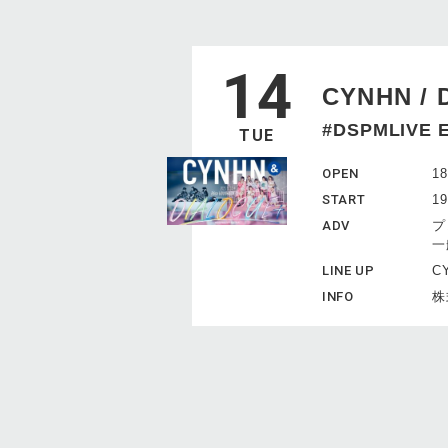
14
CYNHN / 
#DSPMLIVE 
TUE
OPEN
18
START
19
ADV
プ
一
LINE UP
C
INFO
株