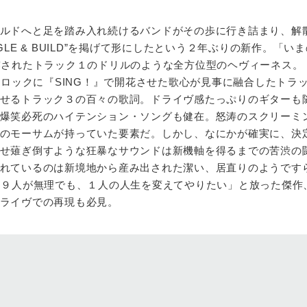
ルドへと足を踏み入れ続けるバンドがその歩に行き詰まり、解
UGGLE & BUILD”を掲げて形にしたという２年ぶりの新作。「い
露されたトラック１のドリルのような全方位型のヘヴィーネス。
ジロックに『SING！』で開花させた歌心が見事に融合したトラ
せるトラック３の百々の歌詞。ドライヴ感たっぷりのギターも
爆笑必死のハイテンション・ソングも健在。怒涛のスクリーミ
のモーサムが持っていた要素だ。しかし、なにかが確実に、決
せ薙ぎ倒すような狂暴なサウンドは新機軸を得るまでの苦渋の
れているのは新境地から産み出された潔い、居直りのようです
ち９人が無理でも、１人の人生を変えてやりたい」と放った傑作
ライヴでの再現も必見。