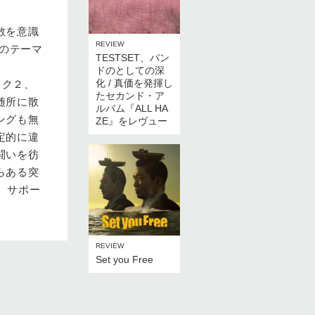
散を意識
REVIEW
まのテーマ
TESTSET、バン
ドのとしての深
化 / 真価を発揮し
ック２、
たセカンド・ア
随所に散
ルバム『ALL HA
ングも無
ZE』をレヴュー
定的に違
闘いを彷
らある突
、サポー
REVIEW
Set you Free