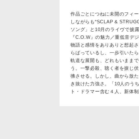
作品ごとにつねに未開のフィー
しながらも“SCLAP & STR
ソング」と10月のライヴで披
『C.O.W』の魅力／重低音デ
物語と感情をありありと想起さ
らばっているし、一歩引いたら
軌道な展開も、どれもいままで
う。一撃必殺、聴く者を捩じ伏
彿させる。しかし、曲から放た
き抜けた力強さ。「10人のう
ト・ドラマー含む４人、新体制