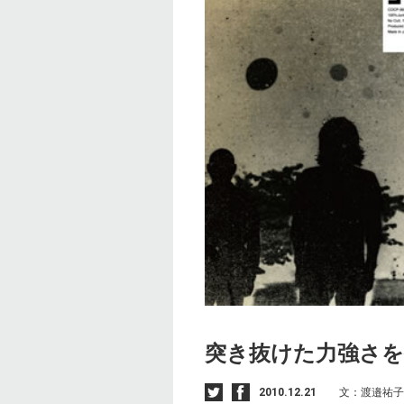
突き抜けた力強さ
2010.12.21
文：渡邉祐子