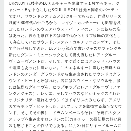
UKの80年代後半のDJカルチャーを象徴する１枚でもある。ジ
ャジー・Bを中心にしたSOUL II SOULは元々同名のパーティ
であり、サウンドシステム／DJクルーであった。作品リリース
以前の80年代の中ごろから、レイヴ・カルチャーにも影響を及
ぼしたロンドンのウェアハウス・パーティのシーンに彼らの姿
はあった。彼らを形作るのは60年代からカリブ移民の文化とし
て存在していたサウンドシステム・カルチャーとレゲエ、そし
て当時勃興してきた、DJという視点で古いジャズやファンクを
新たなダンス・ミュージックとして捉え直したレア・グルー
ヴ・ムーヴメントだ。そして、すぐ近くにはアシッド・ハウス
の喧噪もあったに違いない。このエネルギーに満ちた当時のロ
ンドンのアンダーグラウンドから生み出されたサウンドはグラ
ウンド・ビートと呼ばれた。唇にはスウィートなソウルを、腰
には強烈なグルーヴを。ヒップホップとレア・グルーヴ（ファ
ンクとジャズ）、レゲエ、そしてハウスなどがミックスされた
オリジナリティ溢れるサウンドはイギリスのみならず、アメリ
カでもポップ・ヒットした。UKブラックを象徴する新たなサウ
ンド、そしてその後に、ドラムンベースやそれこそ現在のダブ
ステップを生み出すロンドンのDJカルチャーの最初期の熱い息
吹を感じることの作品でもある。11月27日にリキッドルームに