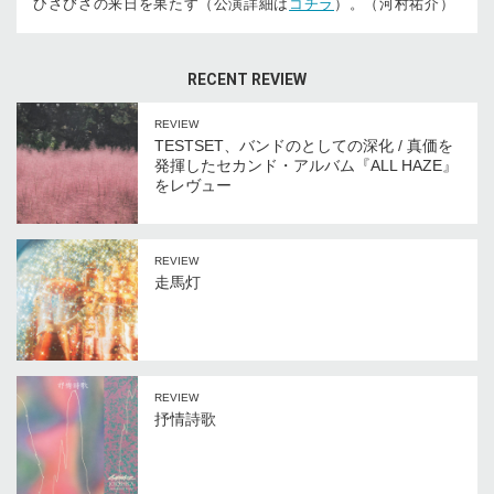
ひさびさの来日を果たす（公演詳細は
コチラ
）。（河村祐介）
RECENT REVIEW
REVIEW
TESTSET、バンドのとしての深化 / 真価を
発揮したセカンド・アルバム『ALL HAZE』
をレヴュー
REVIEW
走馬灯
REVIEW
抒情詩歌