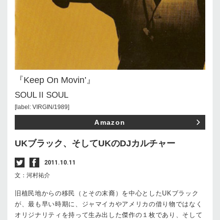
『Keep On Movin’』
SOUL II SOUL
[label: VIRGIN/1989]
Amazon
UKブラック、そしてUKのDJカルチャー
2011.10.11
文：河村祐介
旧植民地からの移民（とその末裔）を中心としたUKブラック
が、最も早い時期に、ジャマイカやアメリカの借り物ではなく
オリジナリティを持って生み出した傑作の１枚であり、そして