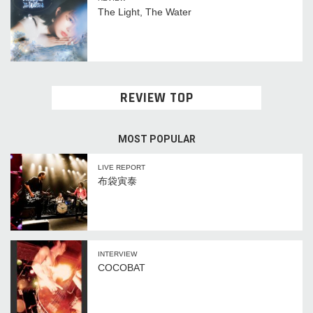
The Light, The Water
REVIEW TOP
MOST POPULAR
LIVE REPORT
布袋寅泰
INTERVIEW
COCOBAT