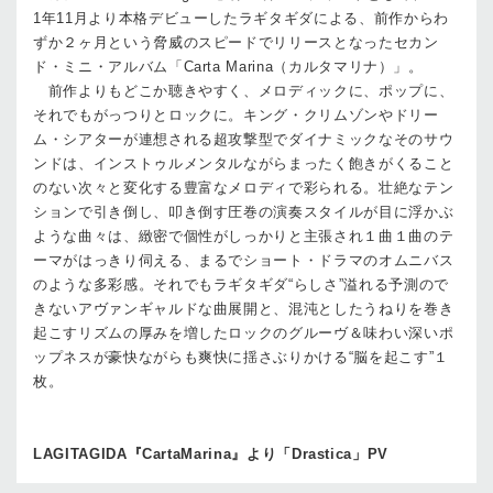
1年11月より本格デビューしたラギタギダによる、前作からわ
ずか２ヶ月という脅威のスピードでリリースとなったセカン
ド・ミニ・アルバム「Carta Marina（カルタマリナ）」。
前作よりもどこか聴きやすく、メロディックに、ポップに、
それでもがっつりとロックに。キング・クリムゾンやドリー
ム・シアターが連想される超攻撃型でダイナミックなそのサウ
ンドは、インストゥルメンタルながらまったく飽きがくること
のない次々と変化する豊富なメロディで彩られる。壮絶なテン
ションで引き倒し、叩き倒す圧巻の演奏スタイルが目に浮かぶ
ような曲々は、緻密で個性がしっかりと主張され１曲１曲のテ
ーマがはっきり伺える、まるでショート・ドラマのオムニバス
のような多彩感。それでもラギタギダ“らしさ”溢れる予測ので
きないアヴァンギャルドな曲展開と、混沌としたうねりを巻き
起こすリズムの厚みを増したロックのグルーヴ＆味わい深いポ
ップネスが豪快ながらも爽快に揺さぶりかける“脳を起こす”１
枚。
LAGITAGIDA『CartaMarina』より「Drastica」PV