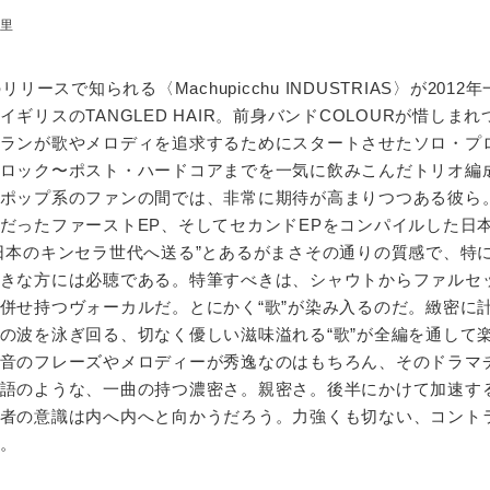
里
sなどのリリースで知られる〈Machupicchu INDUSTRIAS〉が201
ギリスのTANGLED HAIR。前身バンドCOLOURが惜しまれ
ランが歌やメロディを追求するためにスタートさせたソロ・プ
ロック〜ポスト・ハードコアまでを一気に飲みこんだトリオ編
ポップ系のファンの間では、非常に期待が高まりつつある彼ら
だったファーストEP、そしてセカンドEPをコンパイルした日
日本のキンセラ世代へ送る”とあるがまさその通りの質感で、特
きな方には必聴である。特筆すべきは、シャウトからファルセ
併せ持つヴォーカルだ。とにかく“歌”が染み入るのだ。緻密に
の波を泳ぎ回る、切なく優しい滋味溢れる“歌”が全編を通して
音のフレーズやメロディーが秀逸なのはもちろん、そのドラマ
語のような、一曲の持つ濃密さ。親密さ。後半にかけて加速す
者の意識は内へ内へと向かうだろう。力強くも切ない、コント
。