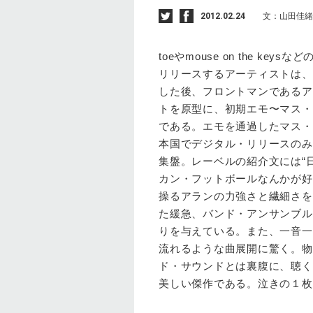
2012.02.24
文：山田佳緒
toeやmouse on the key
リリースするアーティストは、イ
した後、フロントマンであるア
トを原型に、初期エモ〜マス・
である。エモを通過したマス・
本国でデジタル・リリースのみ
集盤。レーベルの紹介文には“
カン・フットボールなんかが好
操るアランの力強さと繊細さを
た緩急、バンド・アンサンブル
りを与えている。また、一音一
流れるような曲展開に驚く。物
ド・サウンドとは裏腹に、聴く
美しい傑作である。泣きの１枚