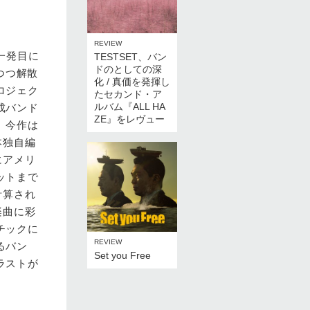
REVIEW
2年一発目に
TESTSET、バン
ドのとしての深
つつ解散
化 / 真価を発揮し
ロジェク
たセカンド・ア
ルバム『ALL HA
成バンド
ZE』をレヴュー
。今作は
本独自編
にアメリ
ットまで
計算され
楽曲に彩
チックに
REVIEW
るバン
Set you Free
ラストが