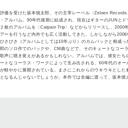
を受けた坂本慎太郎、その主宰レーベル〈Zeloen Record
・アルバム。90年代後期に結成され、現在はギターのJUNとド
枚のアルバムを〈Catpain Trip〉などからリリースし、2000
アーを行うなど内外でも広く活動してきた。しかしながら2006
ひさびさ（アルバムとしては10年ぶり）のカムバックと相成っ
郎のソロ作でのバックや、CM曲などで、そのキュートなコー
歌声に聴き覚えがあるかもしれない。アルバムでは、彼女たち
ートなコーラス・ワークによって生み出される、60年代のオー
が軽やかに展開されている。まさにこれからのウキウキとした
となるんじゃないでしょうか。本作では全編に渡って、坂本慎