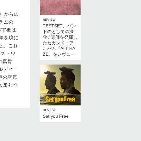
s〉からの
REVIEW
ラムの
TESTSET、バン
年前後は
ドのとしての深
化 / 真価を発揮し
年を境に
たセカンド・ア
た。これ
ルバム『ALL HA
ラス・ワ
ZE』をレヴュー
の真骨
ルディー
春の空気
太郎もベ
REVIEW
Set you Free